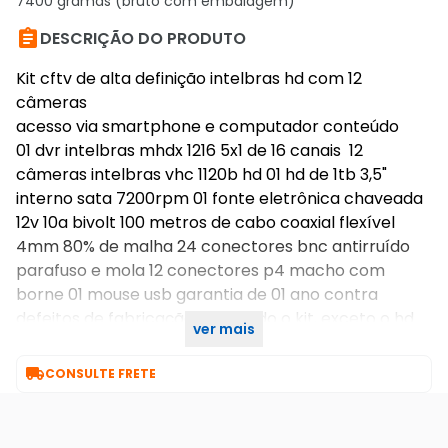
7400 gramas (bruto com embalagem)

DESCRIÇÃO DO PRODUTO
Kit cftv de alta definição intelbras hd com 12
câmeras
acesso via smartphone e computador conteúdo
01 dvr intelbras mhdx 1216 5x1 de 16 canais 12
câmeras intelbras vhc 1120b hd 01 hd de 1tb 3,5"
interno sata 7200rpm 01 fonte eletrônica chaveada
12v 10a bivolt 100 metros de cabo coaxial flexível
4mm 80% de malha 24 conectores bnc antirruído
parafuso e mola 12 conectores p4 macho com
borne 01 mouse usb garantia de 01 ano contra
defeitos de fabricação para todo o kit, exceto o hd
ver mais
que possui garantia de 90 dias.

CONSULTE FRETE