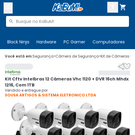



Buscar produtos


Enviar para:
Digite o CEP
Black Ninja
Hardware
PC Gamer
Computadores
P

Olá. Acesse sua conta
Você está em:
Segurança
>
Câmera de Segurança
>
Kit de Câmeras
>
C


ENTRE

Departamentos
Kit Cftv Intelbras 12 Câmeras Vhc 1120 + DVR 16ch Mhdx
CADASTRE-SE
Cupons

1216, Com 1TB
Vendido e entregue por:
SOUSA ARTIGOS & SISTEMA ELETRONICO LTDA
Mais Vendidos

Ativar tradutor em libras
