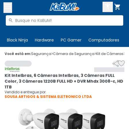



Buscar produtos


Enviar para:
Digite o CEP
Black Ninja
Hardware
PC Gamer
Computadores
P

Olá. Acesse sua conta
Você está em:
Segurança
>
Câmera de Segurança
>
Kit de Câmeras
>
C


ENTRE

Departamentos
Kit Intelbras, 6 Câmeras Intelbras, 3 Câmeras FULL
CADASTRE-SE
Cupons

Color, 3 Câmeras 1220B FULL HD + DVR Mhdx 3008-c, HD
1TB
Mais Vendidos

Vendido e entregue por:
SOUSA ARTIGOS & SISTEMA ELETRONICO LTDA
Ativar tradutor em libras
