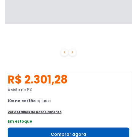


R$ 2.301,28
À vista no PIX
10
x no cartão
s/ juros
Ver detalhes de parcelamento
Em estoque
Comprar agora