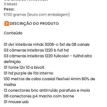
3 Meses
Peso
:
5700 gramas (bruto com embalagem)

DESCRIÇÃO DO PRODUTO
Conteúdo
01 dvr intelbras mhdx 3008-c 5x1 de 08 canais
03 câmeras intelbras 1220 b full hd
03 câmeras intelbras 1220 fullcolor - fullhd alta
definição
01 fonte 12v 10 a bivolt
01 hd purple de 1tb interno
100 metros de cabo coaxial flexível 4mm 80% de
malha
12 conectores bnc antirruído parafuso e mola
06 conectores p4 macho com borne
01 mouse usb