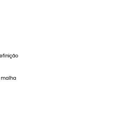
efinição
e malha