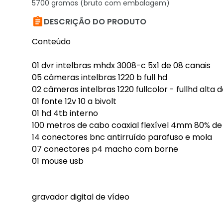
5700 gramas (bruto com embalagem)

DESCRIÇÃO DO PRODUTO
Conteúdo
01 dvr intelbras mhdx 3008-c 5x1 de 08 canais
05 câmeras intelbras 1220 b full hd
02 câmeras intelbras 1220 fullcolor - fullhd alta d
01 fonte 12v 10 a bivolt
01 hd 4tb interno
100 metros de cabo coaxial flexível 4mm 80% d
14 conectores bnc antirruído parafuso e mola
07 conectores p4 macho com borne
01 mouse usb
gravador digital de vídeo