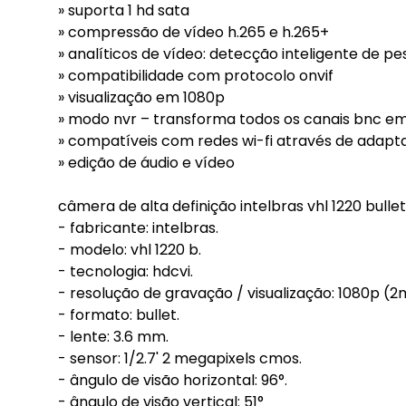
» suporta 1 hd sata
» compressão de vídeo h.265 e h.265+
» analíticos de vídeo: detecção inteligente de pe
» compatibilidade com protocolo onvif
» visualização em 1080p
» modo nvr – transforma todos os canais bnc em
» compatíveis com redes wi-fi através de adapt
» edição de áudio e vídeo
câmera de alta definição intelbras vhl 1220 bullet
- fabricante: intelbras.
- modelo: vhl 1220 b.
- tecnologia: hdcvi.
- resolução de gravação / visualização: 1080p (2
- formato: bullet.
- lente: 3.6 mm.
- sensor: 1/2.7' 2 megapixels cmos.
- ângulo de visão horizontal: 96°.
- ângulo de visão vertical: 51°