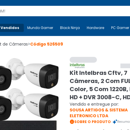
s
 Vendidos
Mais-v-
Mundo Gamer
Mundo Gamer
Black Ninja
Black Ninja
Hardware
Hardware
PC Gamer
it de Câmeras
>
Código
526509
Kit Intelbras Cftv, 7
Câmeras, 2 Com FU
Color, 5 Com 1220B,
HD + DVR 3008-C, H
Vendido e entregue por:
SOUSA ARTIGOS & SISTEMA
ELETRONICO LTDA

SOBRE O PRODUTO
Resumo 