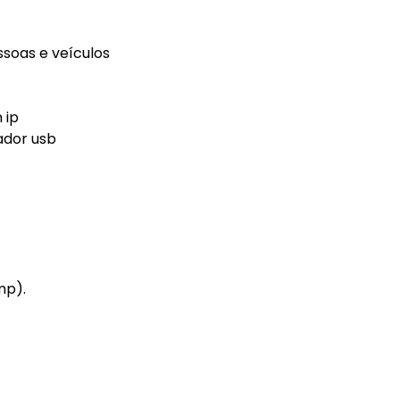
ssoas e veículos
 ip
ador usb
mp).