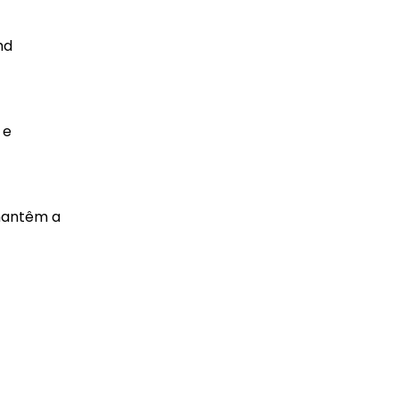
hd
 e
 mantêm a