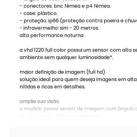
- conectores: bnc fêmea e p4 fêmea.
- case: plástico.
- proteção: ip66 (proteção contra poeira e chuv
- infravermelho: sim - 20 metros.
alta performance noturna
a vhd 1220 full color possui um sensor com alta 
ambiente sem qualquer luminosidade*.
maior definição de imagem (full hd)
solução ideal para quem deseja imagens em alta
nítidas e ricas em detalhes.
amplie sua visão
o modelo possui sensor de imagem com ângulo d
se adequar às diversas aplicações.