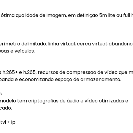
tima qualidade de imagem, em definição 5m lite ou full 
metro delimitado: linha virtual, cerca virtual, abandono
oas e veículos.
 h.265+ e h.265, recursos de compressão de vídeo que
s banda e economizando espaço de armazenamento.
s
modelo tem criptografias de áudio e vídeo otimizadas e
cado.
vi + ip