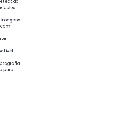
etecção
eículos
Imagens
e, com
te:
atível
ptografia
a para