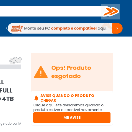
Buscar
PC Gamer
Computadores
Computadores
Periféricos
Periféricos
TV
Venda no KaBuM!
TV
Venda no KaBuM!



Ops! Produto
esgotado
LL
 FULL
AVISE QUANDO O PRODUTO
D 4TB

CHEGAR
Clique aqui e te avisaremos quando o
produto estiver disponível novamente
ME AVISE
gerado por IA