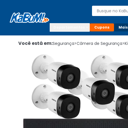
Enviar para:

Buscar produto
Digite o CEP

Departamentos
Cupons
Mais
Você está em:
Segurança
>
Câmera de Segurança
>
K