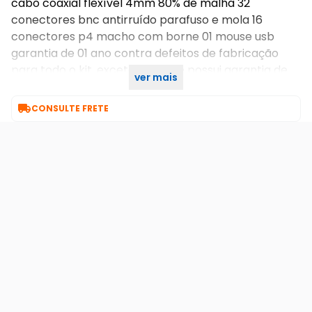
cabo coaxial flexível 4mm 80% de malha 32
conectores bnc antirruído parafuso e mola 16
conectores p4 macho com borne 01 mouse usb
garantia de 01 ano contra defeitos de fabricação
para todo o kit, exceto o hd que possui garantia de
ver mais
90 dias.

CONSULTE FRETE