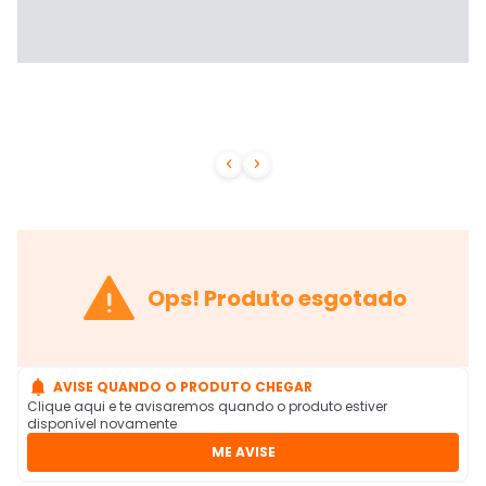



Ops! Produto esgotado

AVISE QUANDO O PRODUTO CHEGAR
Clique aqui e te avisaremos quando o produto estiver
disponível novamente
ME AVISE