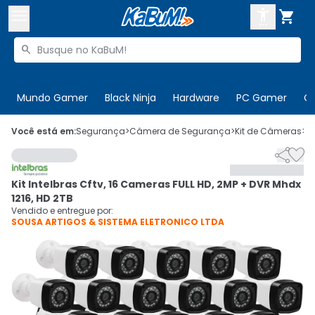



Buscar produtos


Enviar para:
Digite o CEP
Mundo Gamer
Black Ninja
Hardware
PC Gamer
C

Olá. Acesse sua conta
Você está em:
Segurança
>
Câmera de Segurança
>
Kit de Câmeras
>
C


ENTRE

Departamentos
Kit Intelbras Cftv, 16 Cameras FULL HD, 2MP + DVR Mhdx
CADASTRE-SE
Cupons

1216, HD 2TB
Vendido e entregue por:
SOUSA ARTIGOS & SISTEMA ELETRONICO LTDA
Mais Vendidos

Ativar tradutor em libras
