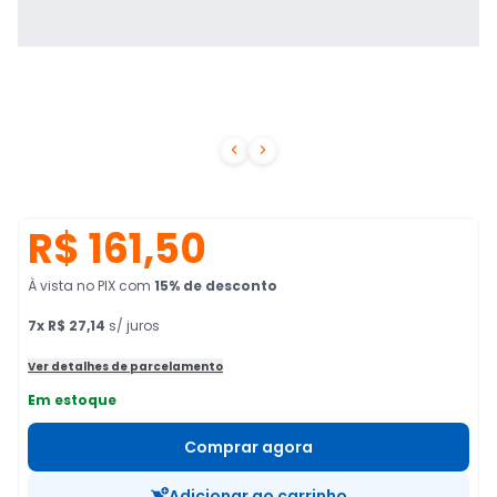


R$ 161,50
À vista no PIX
com
15
% de desconto
7
x
R$ 27,14
s/ juros
Ver detalhes de parcelamento
Em estoque
Comprar agora
Adicionar ao carrinho