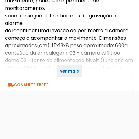
movimento, pode definir perímetro de
monitoramento.
você consegue definir horários de gravação e
alarme.
ao identificar uma invasão de perímetro a câmera
começa a acompanhar o movimento. Dimensões
aproximadas(cm): 15x13x8 peso aproximado: 600g
conteúdo da embalagem: 02 - câmera wifi tipo
dome 02 - fonte de alimentação bivolt (funciona em
110v ou 220v) 02 - kit de parafusos e buchas 02 -
ver mais
manual de instruções

CONSULTE FRETE