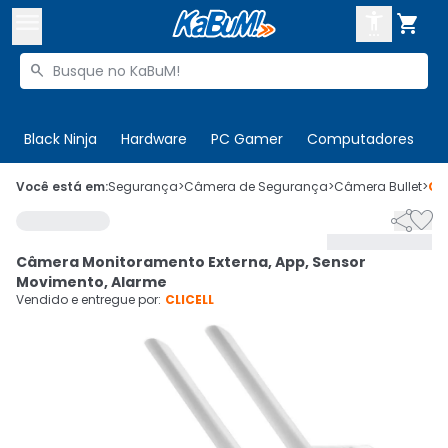



Buscar produtos


Enviar para:
Digite o CEP
Black Ninja
Hardware
PC Gamer
Computadores
P

Olá. Acesse sua conta
Você está em:
Segurança
>
Câmera de Segurança
>
Câmera Bullet
>
Có


ENTRE

Departamentos
Câmera Monitoramento Externa, App, Sensor
CADASTRE-SE
Cupons

Movimento, Alarme
Vendido e entregue por:
CLICELL
Mais Vendidos

Ativar tradutor em libras
