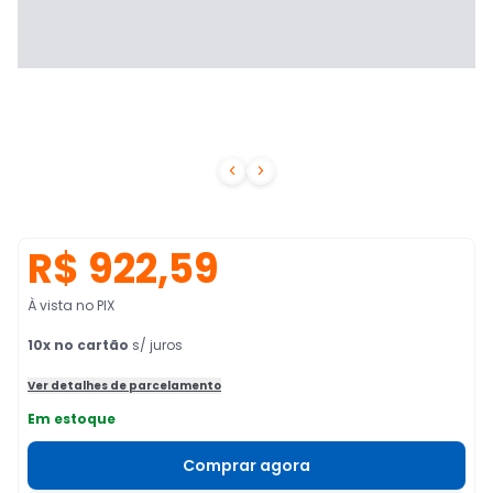


R$ 922,59
À vista no PIX
10
x no cartão
s/ juros
Ver detalhes de parcelamento
Em estoque
Comprar agora