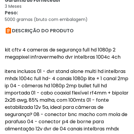
Garantia do Fornecedor
3 Meses
Peso
:
5000 gramas (bruto com embalagem)

DESCRIÇÃO DO PRODUTO
kit cftv 4 cameras de segurança full hd 1080p 2
megapixel infravermelho dvr intelbras 1004c 4ch
itens inclusos 01 - dvr stand alone multi hd intelbras
mhdx 1004c full hd- 4 canais 1080p lite + 1 canal 2mp
ip 04 - câmeras hd 1080p 2mp bullet full hd
importada 01 - cabo coaxial flexível rf4mm + bipolar
2x26 awg, 85% malha, com 100mts 01 - fonte
estabilizada 12v 5a, ideal para câmeras de
segurança? 08 - conector bnc macho com mola de
parafuso 04 - conector p4 de borne para
alimentação 12v dvr de 04 canais intelbras mhdx