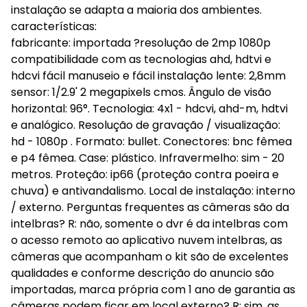
instalação se adapta a maioria dos ambientes.
características:
fabricante: importada ?resolução de 2mp 1080p
compatibilidade com as tecnologias ahd, hdtvi e
hdcvi fácil manuseio e fácil instalação lente: 2,8mm
sensor: 1/2.9' 2 megapixels cmos. Ângulo de visão
horizontal: 96°. Tecnologia: 4x1 - hdcvi, ahd-m, hdtvi
e analógico. Resolução de gravação / visualização:
hd - 1080p . Formato: bullet. Conectores: bnc fêmea
e p4 fêmea. Case: plástico. Infravermelho: sim - 20
metros. Proteção: ip66 (proteção contra poeira e
chuva) e antivandalismo. Local de instalação: interno
/ externo. Perguntas frequentes as câmeras são da
intelbras? R: não, somente o dvr é da intelbras com
o acesso remoto ao aplicativo nuvem intelbras, as
câmeras que acompanham o kit são de excelentes
qualidades e conforme descrição do anuncio são
importadas, marca própria com 1 ano de garantia as
câmeras podem ficar em local externo? R: sim, as