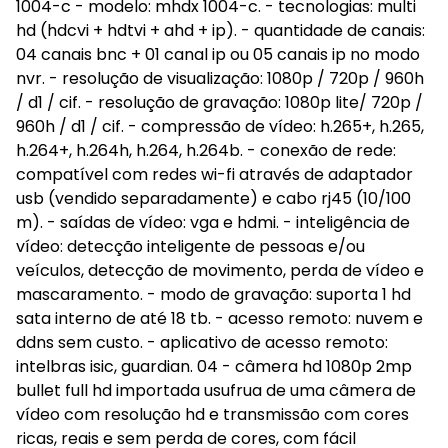
1004-c - modelo: mhdx 1004-c. - tecnologias: multi
hd (hdcvi + hdtvi + ahd + ip). - quantidade de canais:
04 canais bnc + 01 canal ip ou 05 canais ip no modo
nvr. - resolução de visualização: 1080p / 720p / 960h
/ d1 / cif. - resolução de gravação: 1080p lite/ 720p /
960h / d1 / cif. - compressão de vídeo: h.265+, h.265,
h.264+, h.264h, h.264, h.264b. - conexão de rede:
compatível com redes wi-fi através de adaptador
usb (vendido separadamente) e cabo rj45 (10/100
m). - saídas de vídeo: vga e hdmi. - inteligência de
vídeo: detecção inteligente de pessoas e/ou
veículos, detecção de movimento, perda de vídeo e
mascaramento. - modo de gravação: suporta 1 hd
sata interno de até 18 tb. - acesso remoto: nuvem e
ddns sem custo. - aplicativo de acesso remoto:
intelbras isic, guardian. 04 - câmera hd 1080p 2mp
bullet full hd importada usufrua de uma câmera de
vídeo com resolução hd e transmissão com cores
ricas, reais e sem perda de cores, com fácil