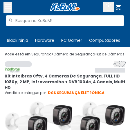



Buscar produtos


Enviar para:
Digite o CEP
Black Ninja
Hardware
PC Gamer
Computadores
P

Olá. Acesse sua conta
Você está em:
Segurança
>
Câmera de Segurança
>
Kit de Câmeras
>
C


ENTRE

Departamentos
Kit Intelbras Cftv, 4 Cameras De Segurança, FULL HD
CADASTRE-SE
Cupons

1080p, 2 MP, Infravermelho + DVR 1004c, 4 Canais, Multi
HD
Mais Vendidos

Vendido e entregue por:
DGS SEGURANÇA ELETRÔNICA
Ativar tradutor em libras
