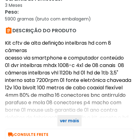
3 Meses
Peso
:
5900 gramas (bruto com embalagem)

DESCRIÇÃO DO PRODUTO
Kit cftv de alta definição intelbras hd com 8
câmeras
acesso via smartphone e computador conteúdo
01 dvr intelbras mhdx 1008-c 4x1 de 08 canais 08
câmeras intelbras vhl 1120b hd 01 hd de 1tb 3,5"
interno sata 7200rpm 01 fonte eletrônica chaveada
12v 10a bivolt 100 metros de cabo coaxial flexível
4mm 80% de malha 16 conectores bnc antirruído
parafuso e mola 08 conectores p4 macho com
borne 01 mouse usb garantia de 01 ano contra
defeitos de fabricação para todo o kit, exceto o hd
ver mais
que possui garantia de 90 dias.

CONSULTE FRETE