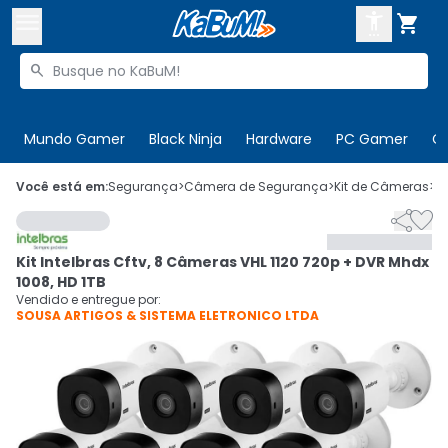



Buscar produtos


Enviar para:
Digite o CEP
Mundo Gamer
Black Ninja
Hardware
PC Gamer
C

Olá. Acesse sua conta
Você está em:
Segurança
>
Câmera de Segurança
>
Kit de Câmeras
>
C


ENTRE

Departamentos
Kit Intelbras Cftv, 8 Câmeras VHL 1120 720p + DVR Mhdx
CADASTRE-SE
Cupons

1008, HD 1TB
Vendido e entregue por:
SOUSA ARTIGOS & SISTEMA ELETRONICO LTDA
Mais Vendidos

Ativar tradutor em libras
