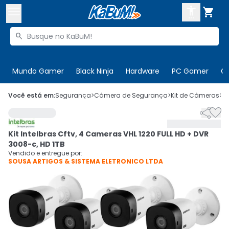



Buscar produtos


Enviar para:
Digite o CEP
Mundo Gamer
Black Ninja
Hardware
PC Gamer
C

Olá. Acesse sua conta
Você está em:
Segurança
>
Câmera de Segurança
>
Kit de Câmeras
>
C


ENTRE

Departamentos
Kit Intelbras Cftv, 4 Cameras VHL 1220 FULL HD + DVR
CADASTRE-SE
Cupons

3008-c, HD 1TB
Vendido e entregue por:
SOUSA ARTIGOS & SISTEMA ELETRONICO LTDA
Mais Vendidos

Ativar tradutor em libras
