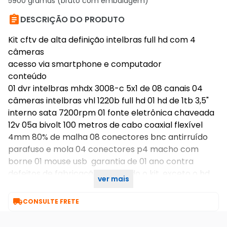
5900 gramas (bruto com embalagem)

DESCRIÇÃO DO PRODUTO
Kit cftv de alta definição intelbras full hd com 4
câmeras
acesso via smartphone e computador
conteúdo
01 dvr intelbras mhdx 3008-c 5x1 de 08 canais 04
câmeras intelbras vhl 1220b full hd 01 hd de 1tb 3,5"
interno sata 7200rpm 01 fonte eletrônica chaveada
12v 05a bivolt 100 metros de cabo coaxial flexível
4mm 80% de malha 08 conectores bnc antirruído
parafuso e mola 04 conectores p4 macho com
borne 01 mouse usb garantia de 01 ano contra
defeitos de fabricação para todo o kit, exceto o hd
ver mais
que possui garantia de 90 dias.

CONSULTE FRETE