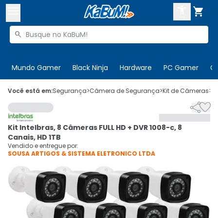



Buscar produtos


Enviar para:
Digite o CEP
Mundo Gamer
Black Ninja
Hardware
PC Gamer
C

Olá. Acesse sua conta
Você está em:
Segurança
>
Câmera de Segurança
>
Kit de Câmeras
>
C


ENTRE

Departamentos
Kit Intelbras, 8 Câmeras FULL HD + DVR 1008-c, 8
CADASTRE-SE
Cupons

Canais, HD 1TB
Vendido e entregue por:
SOUSA ARTIGOS & SISTEMA ELETRONICO LTDA
Mais Vendidos

Ativar tradutor em libras
