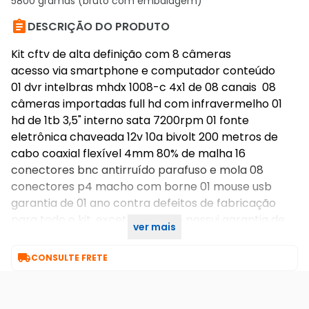
5800 gramas (bruto com embalagem)

DESCRIÇÃO DO PRODUTO
Kit cftv de alta definição com 8 câmeras
acesso via smartphone e computador conteúdo
01 dvr intelbras mhdx 1008-c 4x1 de 08 canais 08
câmeras importadas full hd com infravermelho 01
hd de 1tb 3,5" interno sata 7200rpm 01 fonte
eletrônica chaveada 12v 10a bivolt 200 metros de
cabo coaxial flexível 4mm 80% de malha 16
conectores bnc antirruído parafuso e mola 08
conectores p4 macho com borne 01 mouse usb
garantia de 01 ano contra defeitos de fabricação
para todo o kit, exceto o hd que possui garantia de
ver mais
90 dias.

CONSULTE FRETE