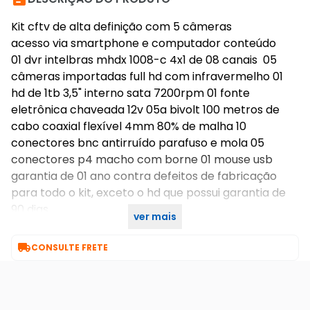
Kit cftv de alta definição com 5 câmeras
acesso via smartphone e computador conteúdo
01 dvr intelbras mhdx 1008-c 4x1 de 08 canais 05
câmeras importadas full hd com infravermelho 01
hd de 1tb 3,5" interno sata 7200rpm 01 fonte
eletrônica chaveada 12v 05a bivolt 100 metros de
cabo coaxial flexível 4mm 80% de malha 10
conectores bnc antirruído parafuso e mola 05
conectores p4 macho com borne 01 mouse usb
garantia de 01 ano contra defeitos de fabricação
para todo o kit, exceto o hd que possui garantia de
90 dias.
ver mais

CONSULTE FRETE