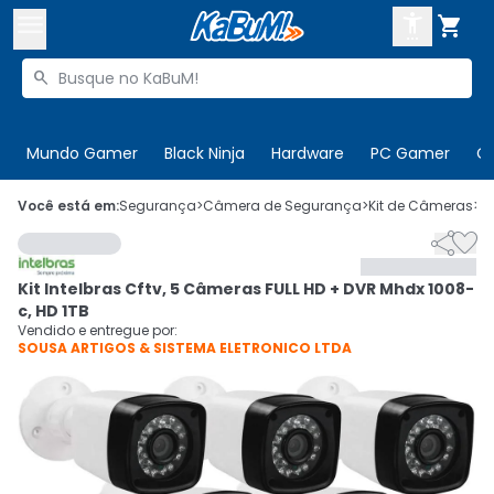



Buscar produtos


Enviar para:
Digite o CEP
Mundo Gamer
Black Ninja
Hardware
PC Gamer
C

Olá. Acesse sua conta
Você está em:
Segurança
>
Câmera de Segurança
>
Kit de Câmeras
>
C


ENTRE

Departamentos
Kit Intelbras Cftv, 5 Câmeras FULL HD + DVR Mhdx 1008-
CADASTRE-SE
Cupons

c, HD 1TB
Vendido e entregue por:
SOUSA ARTIGOS & SISTEMA ELETRONICO LTDA
Mais Vendidos

Ativar tradutor em libras
