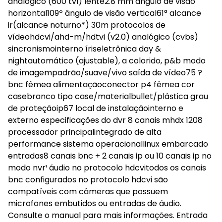
analógico (600 tvl) lente2.8 mm ângulo de visão
horizontal109º ângulo de visão vertical61° alcance
ir(alcance noturno*) 30m protocolos de
vídeohdcvi/ahd-m/hdtvi (v2.0) analógico (cvbs)
sincronismointerno íriseletrônica day &
nightautomático (ajustable), a colorido, p&b modo
de imagempadrão/suave/vivo saída de vídeo75 ?
bnc fêmea alimentaçãoconector p4 fêmea cor
casebranco tipo case/materialbullet/plástica grau
de proteçãoip67 local de instalaçãointerno e
externo especificações do dvr 8 canais mhdx 1208
processador principalintegrado de alta
performance sistema operacionallinux embarcado
entradas8 canais bnc + 2 canais ip ou 10 canais ip no
modo nvr¹ áudio no protocolo hdcvitodos os canais
bnc configurados no protocolo hdcvi são
compatíveis com câmeras que possuem
microfones embutidos ou entradas de áudio.
Consulte o manual para mais informações. Entrada