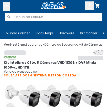



Buscar produtos


Enviar para:
Digite o CEP
Mundo Gamer
Black Ninja
Hardware
PC Gamer
C

Olá. Acesse sua conta
Você está em:
Segurança
>
Câmera de Segurança
>
Kit de Câmeras
>
C


ENTRE

Departamentos
Kit Intelbras Cftv, 8 Câmeras VHD 1130B + DVR Mhdx
CADASTRE-SE
Cupons

1008-c, HD 1TB
Vendido e entregue por:
SOUSA ARTIGOS & SISTEMA ELETRONICO LTDA
Mais Vendidos

Ativar tradutor em libras
