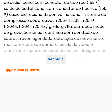
de áudio1 canal com conector do tipo rca (15k ?)
saída de áudio1 canal com conector do tipo rca (15k
?) áudio bidirecionaldisponível no canal 1 sistema de
compressão dos arquivosh.265+, h.265, h.264+,
h.264h, h.264, h.264b / g.711u, g.711a, pcm, aac modo
de gravaçãomanual, contínua com condição de
sobrescrever, agendada, detecção de movimento,
mascaramento de câmera, perda de vídeo e
alarme inteligência de vídeodetecção inteligente de
pessoas e veículos (em até 8 canais) porta usb2
ver mais
portas (1 traseir

CONSULTE FRETE