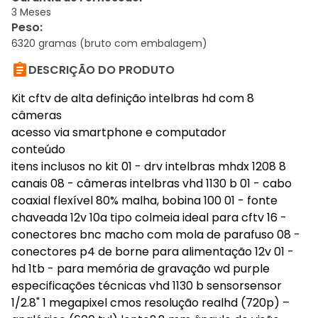
3 Meses
Peso
:
6320 gramas (bruto com embalagem)

DESCRIÇÃO DO PRODUTO
Kit cftv de alta definição intelbras hd com 8
câmeras
acesso via smartphone e computador
conteúdo
itens inclusos no kit 01 - drv intelbras mhdx 1208 8
canais 08 - câmeras intelbras vhd 1130 b 01 - cabo
coaxial flexível 80% malha, bobina 100 01 - fonte
chaveada 12v 10a tipo colmeia ideal para cftv 16 -
conectores bnc macho com mola de parafuso 08 -
conectores p4 de borne para alimentação 12v 01 -
hd 1tb - para memória de gravação wd purple
especificações técnicas vhd 1130 b sensorsensor
1/2.8" 1 megapixel cmos resolução realhd (720p) –