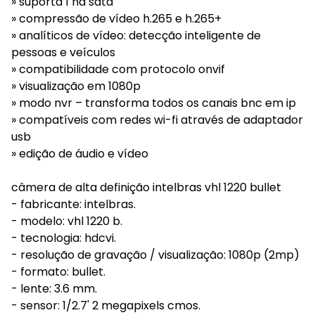
» suporta 1 hd sata
» compressão de vídeo h.265 e h.265+
» analíticos de vídeo: detecção inteligente de
pessoas e veículos
» compatibilidade com protocolo onvif
» visualização em 1080p
» modo nvr – transforma todos os canais bnc em ip
» compatíveis com redes wi-fi através de adaptador
usb
» edição de áudio e vídeo
câmera de alta definição intelbras vhl 1220 bullet
- fabricante: intelbras.
- modelo: vhl 1220 b.
- tecnologia: hdcvi.
- resolução de gravação / visualização: 1080p (2mp)
- formato: bullet.
- lente: 3.6 mm.
- sensor: 1/2.7' 2 megapixels cmos.