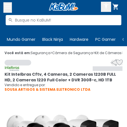



Buscar produtos


Enviar para:
Digite o CEP
Mundo Gamer
Black Ninja
Hardware
PC Gamer
C

Olá. Acesse sua conta
Você está em:
Segurança
>
Câmera de Segurança
>
Kit de Câmeras
>
C


ENTRE

Departamentos
Kit Intelbras Cftv, 4 Cameras, 2 Cameras 1220B FULL
CADASTRE-SE
Cupons

HD, 2 Cameras 1220 Full Color + DVR 3008-c, HD 1TB
Vendido e entregue por:
SOUSA ARTIGOS & SISTEMA ELETRONICO LTDA
Mais Vendidos

Ativar tradutor em libras
