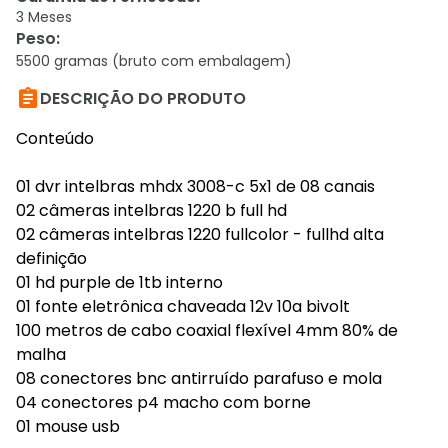
3 Meses
Peso
:
5500 gramas (bruto com embalagem)

DESCRIÇÃO DO PRODUTO
Conteúdo
01 dvr intelbras mhdx 3008-c 5x1 de 08 canais
02 câmeras intelbras 1220 b full hd
02 câmeras intelbras 1220 fullcolor - fullhd alta
definição
01 hd purple de 1tb interno
01 fonte eletrônica chaveada 12v 10a bivolt
100 metros de cabo coaxial flexível 4mm 80% de
malha
08 conectores bnc antirruído parafuso e mola
04 conectores p4 macho com borne
01 mouse usb