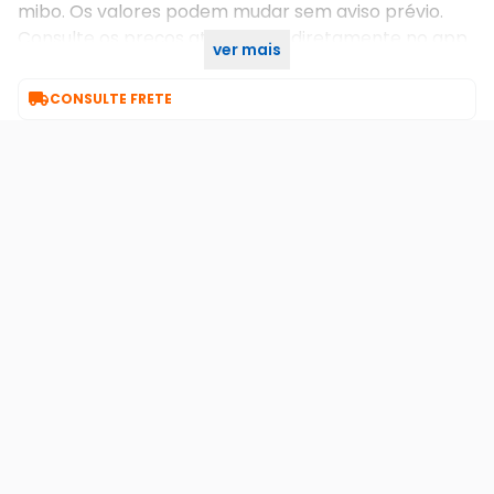
mibo. Os valores podem mudar sem aviso prévio.
Consulte os preços atualizados diretamente no app
ver mais
mibo cam ou na loja intelbras.

CONSULTE FRETE