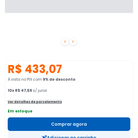


R$ 433,07
À vista no PIX
com
9
% de desconto
10
x
R$ 47,59
s/ juros
Ver detalhes de parcelamento
Em estoque
Comprar agora
Adicionar ao carrinho