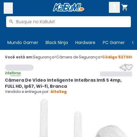



Buscar produtos


Enviar para:
Digite o CEP
Mundo Gamer
Black Ninja
Hardware
PC Gamer
C

Olá. Acesse sua conta
Você está em:
Segurança
>
Câmera de Segurança
>
Código
527300


ENTRE

Departamentos
Câmera De Vídeo Inteligente Intelbras Im5 S 4mp,
CADASTRE-SE
Cupons

FULL HD, Ip67, Wi-fi, Branca
Vendido e entregue por:
AltaSeg
Mais Vendidos

Ativar tradutor em libras
