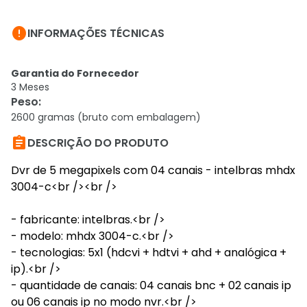

INFORMAÇÕES TÉCNICAS
Garantia do Fornecedor
3 Meses
Peso
:
2600 gramas (bruto com embalagem)

DESCRIÇÃO DO PRODUTO
Dvr de 5 megapixels com 04 canais - intelbras mhdx
3004-c<br /><br />
- fabricante: intelbras.<br />
- modelo: mhdx 3004-c.<br />
- tecnologias: 5x1 (hdcvi + hdtvi + ahd + analógica +
ip).<br />
- quantidade de canais: 04 canais bnc + 02 canais ip
ou 06 canais ip no modo nvr.<br />