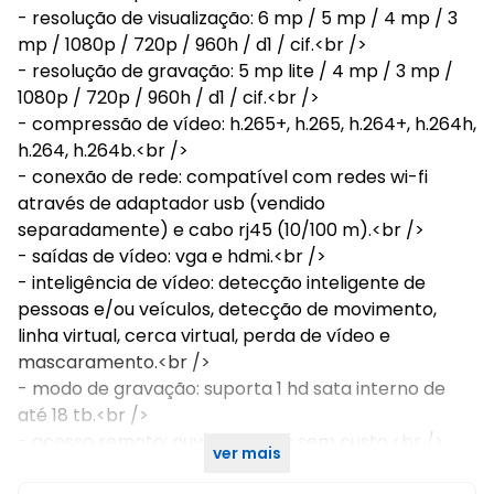
- resolução de visualização: 6 mp / 5 mp / 4 mp / 3
mp / 1080p / 720p / 960h / d1 / cif.<br />
- resolução de gravação: 5 mp lite / 4 mp / 3 mp /
1080p / 720p / 960h / d1 / cif.<br />
- compressão de vídeo: h.265+, h.265, h.264+, h.264h,
h.264, h.264b.<br />
- conexão de rede: compatível com redes wi-fi
através de adaptador usb (vendido
separadamente) e cabo rj45 (10/100 m).<br />
- saídas de vídeo: vga e hdmi.<br />
- inteligência de vídeo: detecção inteligente de
pessoas e/ou veículos, detecção de movimento,
linha virtual, cerca virtual, perda de vídeo e
mascaramento.<br />
- modo de gravação: suporta 1 hd sata interno de
até 18 tb.<br />
- acesso remoto: nuvem e ddns sem custo.<br />
ver mais
- aplicativo de acesso remoto: isic lite.<br />