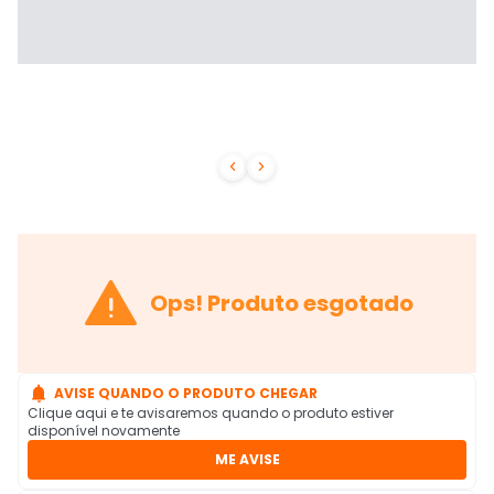



Ops! Produto esgotado

AVISE QUANDO O PRODUTO CHEGAR
Clique aqui e te avisaremos quando o produto estiver
disponível novamente
ME AVISE