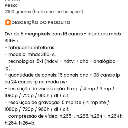
Peso
:
2300 gramas (bruto com embalagem)

DESCRIÇÃO DO PRODUTO
Dvr de 5 megapixels com 16 canais - intelbras mhdx
3116-c
- fabricante: intelbras.
- modelo: mhdx 3116-c.
- tecnologias: 5x1 (hdcvi + hdtvi + ahd + analógica +
ip).
- quantidade de canais: 16 canais bnc + 08 canais ip
ou 24 canais ip no modo nvr.
- resolução de visualização: 5 mp / 4 mp / 3 mp /
1080p / 720p / 960h / d1 / cif.
- resolução de gravação: 5 mp lite / 4 mp lite /
1080p / 720p / 960h / d1 / cif.
- compressão de vídeo: h.265+, h.265, h.264+, h.264h,
h.264, h.264b.