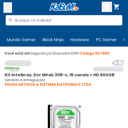



Buscar produtos


Enviar para:
Digite o CEP
Mundo Gamer
Black Ninja
Hardware
PC Gamer
C

Olá. Acesse sua conta
Você está em:
Segurança
>
Gravador
>
DVR
>
Código
527480


ENTRE

Departamentos
Kit Intelbras, Dvr Mhdx 3116-c, 16 canais + HD 500GB
CADASTRE-SE
Cupons

Vendido e entregue por:
SOUSA ARTIGOS & SISTEMA ELETRONICO LTDA
Mais Vendidos

Ativar tradutor em libras
