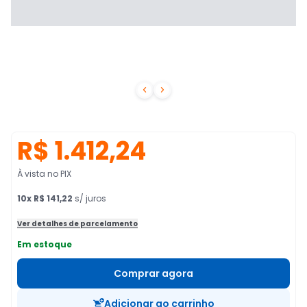


R$ 1.412,24
À vista no PIX
10
x
R$ 141,22
s/ juros
Ver detalhes de parcelamento
Em estoque
Comprar agora
Adicionar ao carrinho