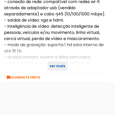
- conexão de rede: compatível com redes wi-fi
através de adaptador usb (vendido
separadamente) e cabo rj45 (10/100/1000 mbps).
- saídas de vídeo: vga e hdmi.
- inteligência de vídeo: detecção inteligente de
pessoas, veículos e/ou movimento, linha virtual,
cerca virtual, perda de vídeo e mascaramento.
- modo de gravação: suporta 1 hd sata interno de
até 18 tb.
- acesso remoto: nuvem e ddns sem custo.
- aplicativo de acesso remoto: intelbras isic,
ver mais
guardian.

CONSULTE FRETE