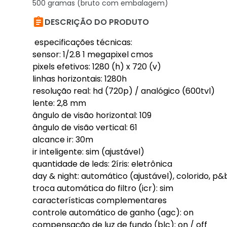
500 gramas (bruto com embalagem)

DESCRIÇÃO DO PRODUTO
especificações técnicas:
sensor: 1/2.8 1 megapixel cmos
pixels efetivos: 1280 (h) x 720 (v)
linhas horizontais: 1280h
resolução real: hd (720p) / analógico (600tvl)
lente: 2,8 mm
ângulo de visão horizontal: 109
ângulo de visão vertical: 61
alcance ir: 30m
ir inteligente: sim (ajustável)
quantidade de leds: 2íris: eletrônica
day & night: automático (ajustável), colorido, p&
troca automática do filtro (icr): sim
características complementares
controle automático de ganho (agc): on
compensação de luz de fundo (blc): on / off