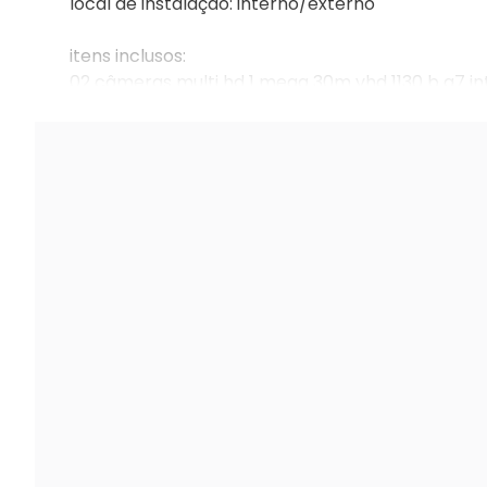
local de instalação: interno/externo
itens inclusos:
02 câmeras multi hd 1 mega 30m vhd 1130 b g7 in