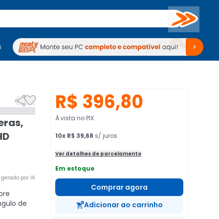
Buscar
s
mputadores
Periféricos
Periféricos
TV
Venda no KaBuM!
TV
Venda no KaBuM!
R$ 396,80


À vista no PIX
eras,
HD
10
x
R$ 39,68
s/ juros
Ver detalhes de parcelamento
Em estoque
gerado por IA
Comprar agora
ore
gulo de
Adicionar ao carrinho