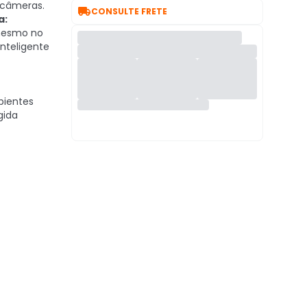
 câmeras.

CONSULTE FRETE
a:
mesmo no
inteligente
bientes
gida