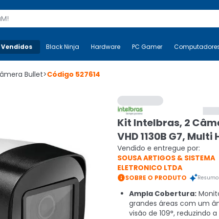
s
 Vendidos
Mais-v-
Black Ninja
Black Ninja
Hardware
Hardware
PC Gamer
PC Gamer
Computadore
Co
âmera Bullet
>
Código
527614
Kit Intelbras, 2 Câm
VHD 1130B G7, Multi 
Vendido e entregue por:
SOUSA ARTIGOS & SISTEMA
ELETRONICO LTDA

SOBRE O PRODUTO
Resumo 
Ampla Cobertura:
Monit
grandes áreas com um ân
visão de 109°, reduzindo a