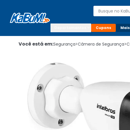
Enviar para:

Buscar produto
Digite o CEP

Departamentos
Cupons
Mais
Você está em:
Segurança
>
Câmera de Segurança
>
C