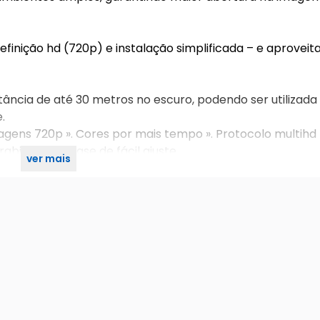
inição hd (720p) e instalação simplificada – e aproveit
ância de até 30 metros no escuro, podendo ser utilizad
e.
agens 720p ». Cores por mais tempo ». Protocolo multihd 
abilidade ». Case de fácil ajuste
ver mais