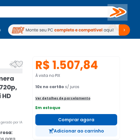
Buscar
s
mputadores
Periféricos
Periféricos
TV
Venda no KaBuM!
TV
Venda no KaBuM!
R$ 1.507,84


À vista no PIX
âmera
 720p,
10
x no cartão
s/ juros
i HD
Ver detalhes de parcelamento
Em estoque
Comprar agora
gerado por IA
Adicionar ao carrinho
rosa:
os para