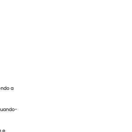
endo a
equando-
m e