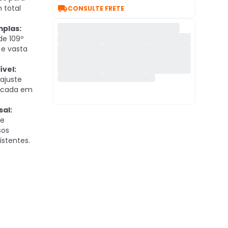

 total
CONSULTE FRETE
mplas:
de 109º
 e vasta
ível:
ajuste
ficada em
al:
se
sos
istentes.