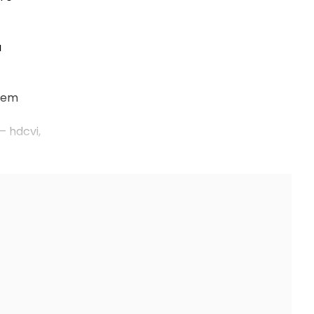
a
a em
– hdcvi,