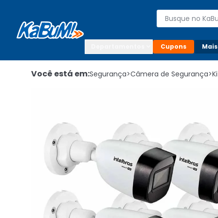
Enviar para:

Buscar produto
Digite o CEP

Departamentos
Cupons
Mais
Você está em:
Segurança
>
Câmera de Segurança
>
K