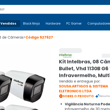
s
 Vendidos
Mais-v-
Black Ninja
Black Ninja
Hardware
Hardware
PC Gamer
PC Gamer
Computadore
Co
it de Câmeras
>
Código
527627
Kit Intelbras, 08 C
Bullet, Vhd 1130B G6
Infravermelho, Mult
Vendido e entregue por:
SOUSA ARTIGOS & SISTEMA
ELETRONICO LTDA

SOBRE O PRODUTO
Resumo 
Vigilância Noturna Pode
Infravermelho de 30 metr