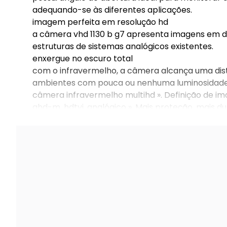
adequando-se às diferentes aplicações.
imagem perfeita em resolução hd
a câmera vhd 1130 b g7 apresenta imagens em def
estruturas de sistemas analógicos existentes.
enxergue no escuro total
com o infravermelho, a câmera alcança uma dist
ambientes com pouca ou nenhuma luminosidad
câmera infravermelho multihd ». Definição de im
ahd-m, hdtvi, analógico ». Mais proteção, mais dur