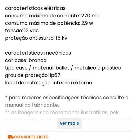
características elétricas
consumo máximo de corrente: 270 ma
consumo máximo de potência: 2,9 w
tensão: 12 vdc
proteção antissurto: 15 kv
características mecânicas
cor case: branca
tipo case / material: bullet / metálico e plástico
grau de proteção: ip67
local de instalação: interno/externo
* para maiores especificações técnicas consulte o
manual do fabricante.
** as imagens são meramente ilustrativas, pois
podem variar de acordo com o modelo e fabricante.
ver mais

CONSULTE FRETE