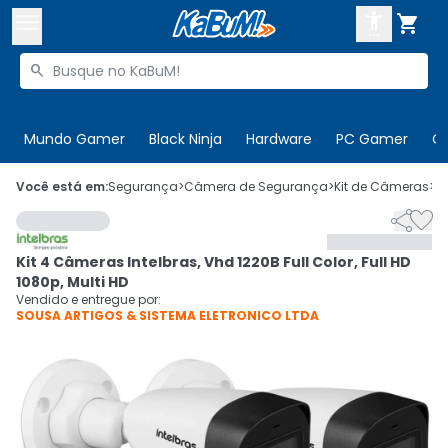



Buscar produtos


Enviar para:
Digite o CEP
Mundo Gamer
Black Ninja
Hardware
PC Gamer
C

Olá. Acesse sua conta
Você está em:
Segurança
>
Câmera de Segurança
>
Kit de Câmeras
>
C


ENTRE

Departamentos
Kit 4 Câmeras Intelbras, Vhd 1220B Full Color, Full HD
CADASTRE-SE
Cupons

1080p, Multi HD
Vendido e entregue por:
SOUSA ARTIGOS & SISTEMA ELETRONICO LTDA
Mais Vendidos

Ativar tradutor em libras
