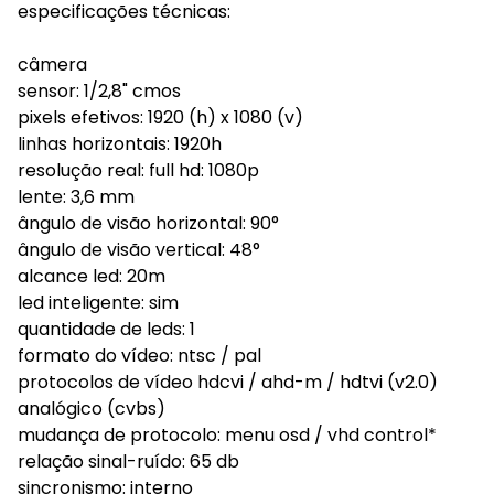
especificações técnicas:
câmera
sensor: 1/2,8" cmos
pixels efetivos: 1920 (h) x 1080 (v)
linhas horizontais: 1920h
resolução real: full hd: 1080p
lente: 3,6 mm
ângulo de visão horizontal: 90°
ângulo de visão vertical: 48°
alcance led: 20m
led inteligente: sim
quantidade de leds: 1
formato do vídeo: ntsc / pal
protocolos de vídeo hdcvi / ahd-m / hdtvi (v2.0)
analógico (cvbs)
mudança de protocolo: menu osd / vhd control*
relação sinal-ruído: 65 db
sincronismo: interno