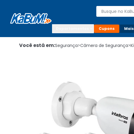
Enviar para:

Buscar produto
Digite o CEP

Departamentos
Cupons
Mais
Você está em:
Segurança
>
Câmera de Segurança
>
K