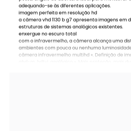
adequando-se às diferentes aplicações.
imagem perfeita em resolução hd
a câmera vhd 1130 b g7 apresenta imagens em def
estruturas de sistemas analógicos existentes.
enxergue no escuro total
com o infravermelho, a câmera alcança uma dist
ambientes com pouca ou nenhuma luminosidad
câmera infravermelho multihd ». Definição de im
ahd-m, hdtvi, analógico ». Mais proteção, mais dur