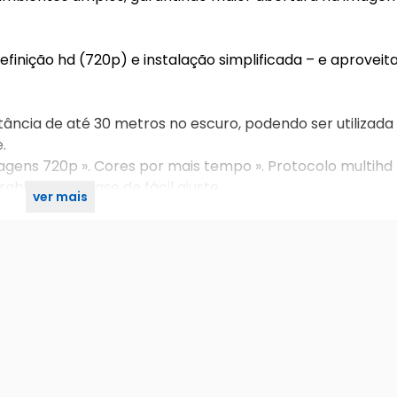
inição hd (720p) e instalação simplificada – e aproveit
ância de até 30 metros no escuro, podendo ser utilizad
e.
agens 720p ». Cores por mais tempo ». Protocolo multihd 
abilidade ». Case de fácil ajuste
ver mais