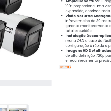
Ampla Cobertura:
O âng
109° proporciona uma vis
expandida, cobrindo mais 
Visão Noturna Avançad
infravermelho de 30 metr
garante monitoramento c
total escuridão.
Instalação Descomplica
menu OSD e case de fácil 
configuração é rápida e pr
Imagens HD Detalhadas
de alta definição 720p pa
e reconhecimento preciso
Ver mais