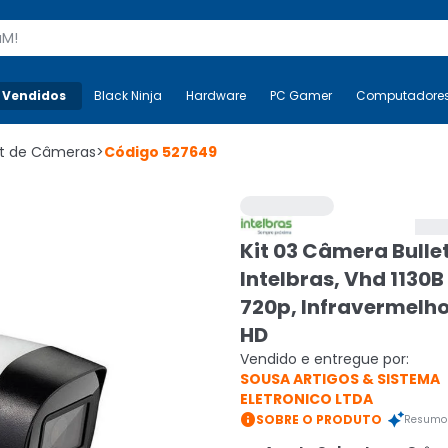
s
 Vendidos
Mais-v-
Black Ninja
Black Ninja
Hardware
Hardware
PC Gamer
PC Gamer
Computadore
Co
it de Câmeras
>
Código
527649
Kit 03 Câmera Bulle
Intelbras, Vhd 1130B
720p, Infravermelho
HD
Vendido e entregue por:
SOUSA ARTIGOS & SISTEMA
ELETRONICO LTDA

SOBRE O PRODUTO
Resumo 