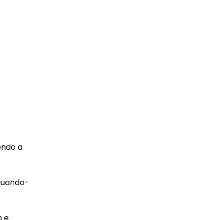
endo a
equando-
m e