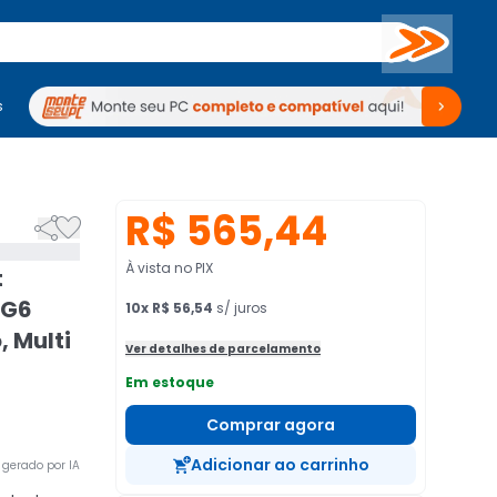
Buscar
s
mputadores
Periféricos
Periféricos
TV
Venda no KaBuM!
TV
Venda no KaBuM!
R$ 565,44


À vista no PIX
t
 G6
10
x
R$ 56,54
s/ juros
, Multi
Ver detalhes de parcelamento
Em estoque
Comprar agora
Adicionar ao carrinho
gerado por IA