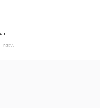
a
a em
– hdcvi,