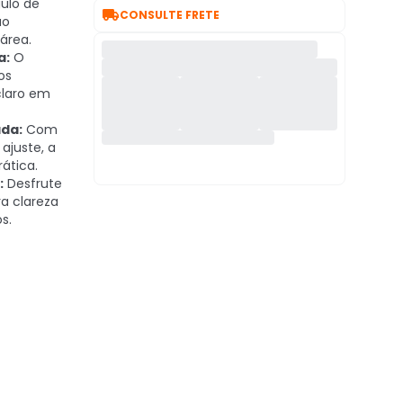
ulo de

CONSULTE FRETE
ão
área.
a:
O
os
laro em
da:
Com
ajuste, a
ática.
:
Desfrute
ra clareza
s.