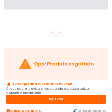



Ops! Produto esgotado

AVISE QUANDO O PRODUTO CHEGAR
Clique aqui e te avisaremos quando o produto estiver
disponível novamente
ME AVISE

SOBRE O PRODUTO
Resumo gerado por IA