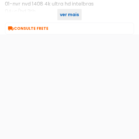
01-nvr nvd 1408 4k ultra hd intelbras
04-c/hd 3tb
ver mais

CONSULTE FRETE