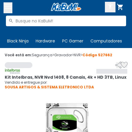



Buscar produtos


Enviar para:
Digite o CEP
Black Ninja
Hardware
PC Gamer
Computadores
P

Olá. Acesse sua conta
Você está em:
Segurança
>
Gravador
>
NVR
>
Código
527662


ENTRE

Departamentos
Kit Intelbras, NVR Nvd 1408, 8 Canais, 4k + HD 3TB, Linux
CADASTRE-SE
Cupons

Vendido e entregue por:
SOUSA ARTIGOS & SISTEMA ELETRONICO LTDA
Mais Vendidos

Ativar tradutor em libras
