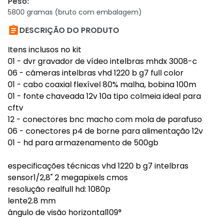
Peso
:
5800 gramas (bruto com embalagem)

DESCRIÇÃO DO PRODUTO
Itens inclusos no kit
01 - dvr gravador de vídeo intelbras mhdx 3008-c
06 - câmeras intelbras vhd 1220 b g7 full color
01 - cabo coaxial flexível 80% malha, bobina 100m
01 - fonte chaveada 12v 10a tipo colmeia ideal para
cftv
12 - conectores bnc macho com mola de parafuso
06 - conectores p4 de borne para alimentação 12v
01 - hd para armazenamento de 500gb
especificações técnicas vhd 1220 b g7 intelbras
sensor1/2,8" 2 megapixels cmos
resolução realfull hd: 1080p
lente2.8 mm
ângulo de visão horizontal109°