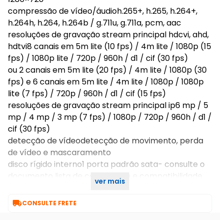
compressão de vídeo/áudioh.265+, h.265, h.264+,
h.264h, h.264, h.264b / g.711u, g.711a, pcm, aac
resoluções de gravação stream principal hdcvi, ahd,
hdtvi8 canais em 5m lite (10 fps) / 4m lite / 1080p (15
fps) / 1080p lite / 720p / 960h / d1 / cif (30 fps)
ou 2 canais em 5m lite (20 fps) / 4m lite / 1080p (30
fps) e 6 canais em 5m lite / 4m lite / 1080p / 1080p
lite (7 fps) / 720p / 960h / d1 / cif (15 fps)
resoluções de gravação stream principal ip6 mp / 5
mp / 4 mp / 3 mp (7 fps) / 1080p / 720p / 960h / d1 /
cif (30 fps)
detecção de vídeodetecção de movimento, perda
de vídeo e mascaramento
disco rígido interno1 porta padrão sata- consulte o
documento lista de capacidade e compatibilidade
ver mais
de hds para mais informações

CONSULTE FRETE