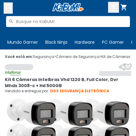



Buscar produtos


Enviar para:
Digite o CEP
Mundo Gamer
Black Ninja
Hardware
PC Gamer
C

Olá. Acesse sua conta
Você está em:
Segurança
>
Câmera de Segurança
>
Kit de Câmeras
>
C


ENTRE

Departamentos
Kit 6 Câmeras Intelbras Vhd 1220 B, Full Color, Dvr
CADASTRE-SE
Cupons

Mhdx 3008-c + Hd 500GB
Vendido e entregue por:
DGS SEGURANÇA ELETRÔNICA
Mais Vendidos

Ativar tradutor em libras
