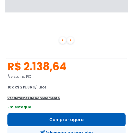


R$ 2.138,64
À vista no PIX
10
x
R$ 213,86
s/ juros
Ver detalhes de parcelamento
Em estoque
Comprar agora
Adicionar ao carrinho