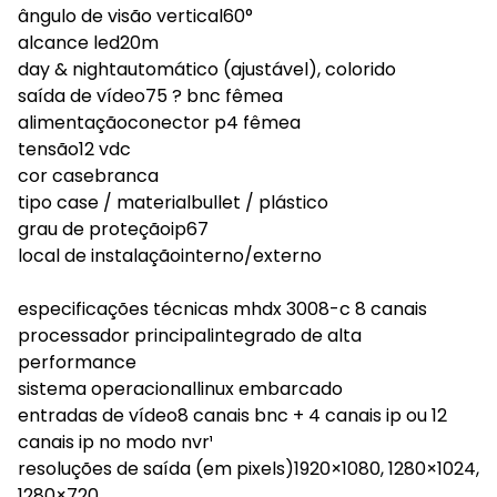
ângulo de visão vertical60°
alcance led20m
day & nightautomático (ajustável), colorido
saída de vídeo75 ? bnc fêmea
alimentaçãoconector p4 fêmea
tensão12 vdc
cor casebranca
tipo case / materialbullet / plástico
grau de proteçãoip67
local de instalaçãointerno/externo
especificações técnicas mhdx 3008-c 8 canais
processador principalintegrado de alta
performance
sistema operacionallinux embarcado
entradas de vídeo8 canais bnc + 4 canais ip ou 12
canais ip no modo nvr¹
resoluções de saída (em pixels)1920×1080, 1280×1024,
1280×720