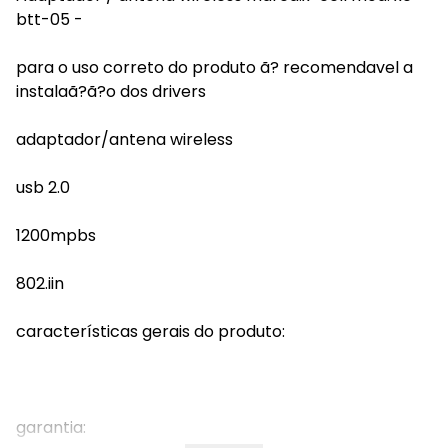
btt-05 -
para o uso correto do produto ã? recomendavel a
instalaã?ã?o dos drivers
adaptador/antena wireless
usb 2.0
1200mpbs
802.iin
características gerais do produto:
garantia: