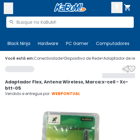



Buscar produtos


Enviar para:
Digite o CEP
Black Ninja
Hardware
PC Gamer
Computadores
P

Olá. Acesse sua conta
Você está em:
Conectividade
>
Dispositivo de Rede
>
Adaptador de rede


ENTRE

Departamentos
Adaptador Flex, Antena Wireless, Marca:x-cell - Xc-
CADASTRE-SE
Cupons

btt-05
Vendido e entregue por:
WEBPONTUAL
Mais Vendidos

Ativar tradutor em libras
