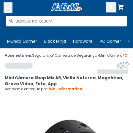



Buscar produtos


Enviar para:
Digite o CEP
Mundo Gamer
Black Ninja
Hardware
PC Gamer
C

Olá. Acesse sua conta
Você está em:
Segurança
>
Câmera de Segurança
>
Mini Câmera
>
Cód


ENTRE

Departamentos
Mini Câmera Shop Mix A9, Visão Noturna, Magnética,
CADASTRE-SE
Cupons

Grava Vídeo, Foto, App
Vendido e entregue por:
WP-Informatica
Mais Vendidos

Ativar tradutor em libras
