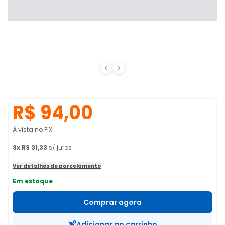


R$ 94,00
À vista no PIX
3
x
R$ 31,33
s/ juros
Ver detalhes de parcelamento
Em estoque
Comprar agora
Adicionar ao carrinho