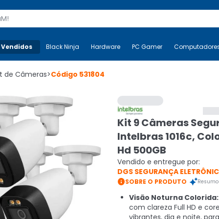
s
 Vendidos
Mais-v-
Black Ninja
Black Ninja
Hardware
Hardware
PC Gamer
PC Gamer
Computadore
Co
it de Câmeras
>
Código
531804
Kit 9 Câmeras Segu
Intelbras 1016c, Colo
Hd 500GB
Vendido e entregue por:
DGS SEGURANÇA ELETRÔNI

SOBRE O PRODUTO
Resumo 
Visão Noturna Colorida:
com clareza Full HD e cor
vibrantes, dia e noite, par