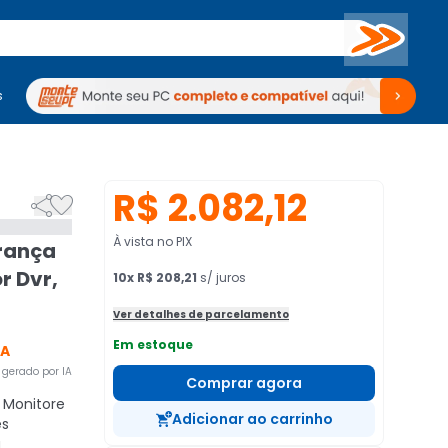
Buscar
s
mputadores
Periféricos
Periféricos
TV
Venda no KaBuM!
TV
Venda no KaBuM!
R$ 2.082,12


À vista no PIX
rança
r Dvr,
10
x
R$ 208,21
s/ juros
Ver detalhes de parcelamento
Em estoque
CA
gerado por IA
Comprar agora
Monitore
Adicionar ao carrinho
es
a