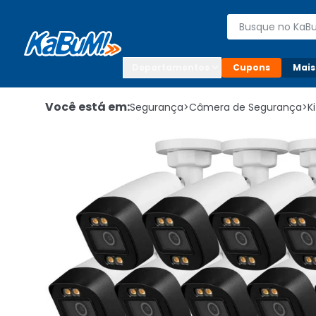
Enviar para:

Buscar produto
Digite o CEP

Departamentos
Cupons
Mais
Você está em:
Segurança
>
Câmera de Segurança
>
K