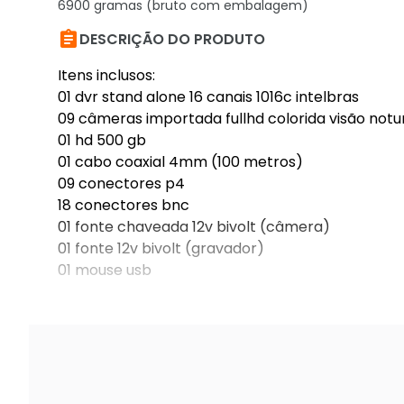
6900 gramas (bruto com embalagem)

DESCRIÇÃO DO PRODUTO
Itens inclusos:
01 dvr stand alone 16 canais 1016c intelbras
09 câmeras importada fullhd colorida visão not
01 hd 500 gb
01 cabo coaxial 4mm (100 metros)
09 conectores p4
18 conectores bnc
01 fonte chaveada 12v bivolt (câmera)
01 fonte 12v bivolt (gravador)
01 mouse usb