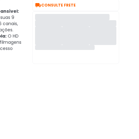

CONSULTE FRETE
ansível:
 suas 9
 canais,
ações.
la:
O HD
filmagens
acesso