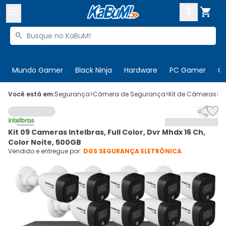



Buscar produtos


Enviar para:
Digite o CEP
Mundo Gamer
Black Ninja
Hardware
PC Gamer
C

Olá. Acesse sua conta
Você está em:
Segurança
>
Câmera de Segurança
>
Kit de Câmeras
>
C


ENTRE

Departamentos
Kit 09 Cameras Intelbras, Full Color, Dvr Mhdx 16 Ch,
CADASTRE-SE
Cupons

Color Noite, 500GB
Vendido e entregue por:
DGS SEGURANÇA ELETRÔNICA
Mais Vendidos

Ativar tradutor em libras
