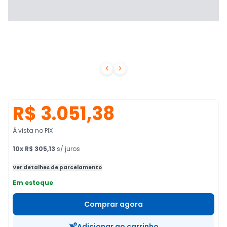


R$ 3.051,38
À vista no PIX
10
x
R$ 305,13
s/ juros
Ver detalhes de parcelamento
Em estoque
Comprar agora
Adicionar ao carrinho