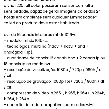
a vhd 1220 full color possui um sensor com alta
sensibilidade, capaz de gerar imagens coloridas 24
horas em ambiente sem qualquer luminosidade*.
*o led do produto deve estar habilitado.
dvr de 16 canais intelbras mhdx 1016-c
- modelo: mhdx 1016-c.
- tecnologias: multi hd (hdcvi + hdtvi + ahd +
analógica + ip).
- quantidade de canais: 16 canais bnc + 2 canais ip ou
18 canais ip no modo nvr.
- resolução de visualização: 1080p / 720p / 960h / d1
/ cif.
- resolução de gravação: 1080p lite/ 720p / 960h / d1
/ cif.
- compressão de vídeo: h.265+, h.265, h.264+, h.264h,
h.264, h.264b.
- conexão de rede: compatível com redes wi-fi