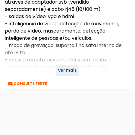
através de adaptador usb (vendido
separadamente) e cabo rj45 (10/100 m).
- saídas de vídeo: vga e hdmi.
- inteligência de vídeo: detecção de movimento,
perda de vídeo, mascaramento, detecção
inteligente de pessoas e/ou veículos.
- modo de gravação: suporta 1 hd sata interno de
até 18 tb.
- acesso remoto: nuvem e ddns sem custo.
- aplicativo de acesso remoto: intelbras isic,
ver mais
guardian.

CONSULTE FRETE