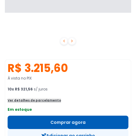


R$ 3.215,60
À vista no PIX
10
x
R$ 321,56
s/ juros
Ver detalhes de parcelamento
Em estoque
Comprar agora
Adicionar ao carrinho