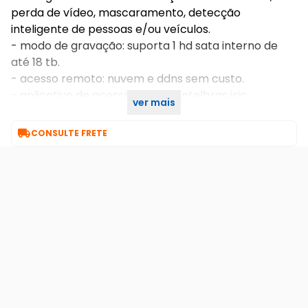
perda de vídeo, mascaramento, detecção
inteligente de pessoas e/ou veículos.
- modo de gravação: suporta 1 hd sata interno de
até 18 tb.
- acesso remoto: nuvem e ddns sem custo.
- aplicativo de acesso remoto: intelbras isic,
ver mais
guardian.

CONSULTE FRETE