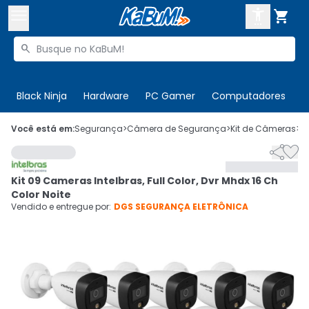



Buscar produtos


Enviar para:
Digite o CEP
Black Ninja
Hardware
PC Gamer
Computadores
P

Olá. Acesse sua conta
Você está em:
Segurança
>
Câmera de Segurança
>
Kit de Câmeras
>
C


ENTRE

Departamentos
Kit 09 Cameras Intelbras, Full Color, Dvr Mhdx 16 Ch
CADASTRE-SE
Cupons

Color Noite
Vendido e entregue por:
DGS SEGURANÇA ELETRÔNICA
Mais Vendidos

Ativar tradutor em libras
