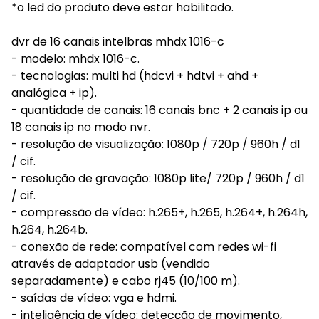
*o led do produto deve estar habilitado.
dvr de 16 canais intelbras mhdx 1016-c
- modelo: mhdx 1016-c.
- tecnologias: multi hd (hdcvi + hdtvi + ahd +
analógica + ip).
- quantidade de canais: 16 canais bnc + 2 canais ip ou
18 canais ip no modo nvr.
- resolução de visualização: 1080p / 720p / 960h / d1
/ cif.
- resolução de gravação: 1080p lite/ 720p / 960h / d1
/ cif.
- compressão de vídeo: h.265+, h.265, h.264+, h.264h,
h.264, h.264b.
- conexão de rede: compatível com redes wi-fi
através de adaptador usb (vendido
separadamente) e cabo rj45 (10/100 m).
- saídas de vídeo: vga e hdmi.
- inteligência de vídeo: detecção de movimento,