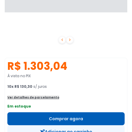


R$ 1.303,04
À vista no PIX
10
x
R$ 130,30
s/ juros
Ver detalhes de parcelamento
Em estoque
Comprar agora
Adicionar ao carrinho