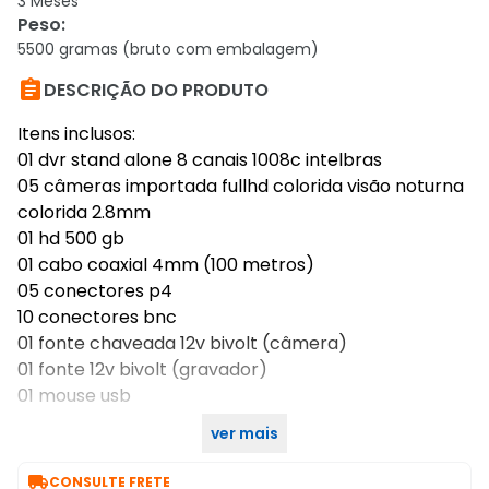
3 Meses
Peso
:
5500 gramas (bruto com embalagem)

DESCRIÇÃO DO PRODUTO
Itens inclusos:
01 dvr stand alone 8 canais 1008c intelbras
05 câmeras importada fullhd colorida visão noturna
colorida 2.8mm
01 hd 500 gb
01 cabo coaxial 4mm (100 metros)
05 conectores p4
10 conectores bnc
01 fonte chaveada 12v bivolt (câmera)
01 fonte 12v bivolt (gravador)
01 mouse usb
ver mais

CONSULTE FRETE