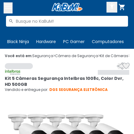



Buscar produtos


Enviar para:
Digite o CEP
Black Ninja
Hardware
PC Gamer
Computadores
P

Olá. Acesse sua conta
Você está em:
Segurança
>
Câmera de Segurança
>
Kit de Câmeras
>
C


ENTRE

Departamentos
Kit 5 Câmeras Segurança Intelbras 1008c, Color Dvr,
CADASTRE-SE
Cupons

HD 500GB
Vendido e entregue por:
DGS SEGURANÇA ELETRÔNICA
Mais Vendidos

Ativar tradutor em libras
