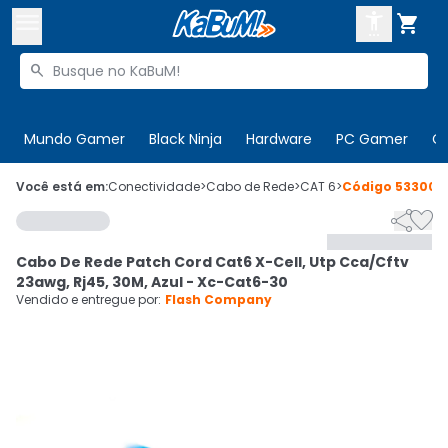



Buscar produtos


Enviar para:
Digite o CEP
Mundo Gamer
Black Ninja
Hardware
PC Gamer
C

Olá. Acesse sua conta
Você está em:
Conectividade
>
Cabo de Rede
>
CAT 6
>
Código
533000


ENTRE

Departamentos
Cabo De Rede Patch Cord Cat6 X-Cell, Utp Cca/Cftv
CADASTRE-SE
Cupons

23awg, Rj45, 30M, Azul - Xc-Cat6-30
Vendido e entregue por:
Flash Company
Mais Vendidos

Ativar tradutor em libras
