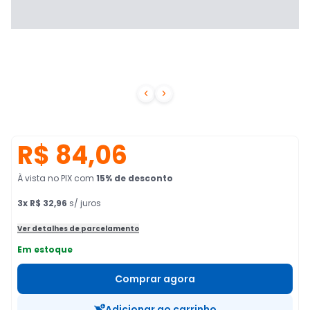


R$ 84,06
À vista no PIX
com
15
% de desconto
3
x
R$ 32,96
s/ juros
Ver detalhes de parcelamento
Em estoque
Comprar agora
Adicionar ao carrinho