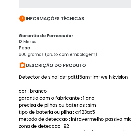

INFORMAÇÕES TÉCNICAS
Garantia do Fornecedor
12 Meses
Peso
:
600 gramas (bruto com embalagem)

DESCRIÇÃO DO PRODUTO
Detector de sinal ds-pdtt15am-lm-we hikvision
cor : branco
garantia com o fabricante : 1 ano
precisa de pilhas ou baterias : sim
tipo de bateria ou pilha : cr123ax5
metodo de deteccao : infravermelho passivo mi
zona de deteccao : 92