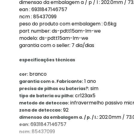
dimensao da embalagem a / p / l : 202.0mm / 
ean : 6931847146757
ncm : 85437099
peso do produto com embalagem : 0.6kg
part number: ds-pdtt15am-lm-we
modelo: ds-pdtt15am-lm-we
garantia com o seller: 7 dia/dias
especificações técnicas
branco
cor:
1 ano
garantia com o. Fabricante:
sim
precisa de pilhas ou baterias?:
cr123ax5
tipo de bateria ou pilha:
infravermelho passivo mic
metodo de deteccao:
92
zona de deteccao:
202.0mm / 73
dimensao da embalagem a. / p. / l.:
6931847146757
ean:
85437099
ncm: