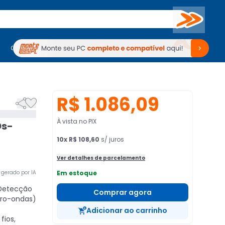
Buscar
PC Gamer
Computadores
Computadores
Periféricos
Periféricos
TV
Venda no KaBuM!
TV
Venda no KaBuM!
R$ 1.086,09


À vista no PIX
Ds-
10
x
R$ 108,60
s/ juros
Ver detalhes de parcelamento
gerado por IA
Em estoque
etecção
Comprar agora
cro-ondas)
Adicionar ao carrinho
fios,