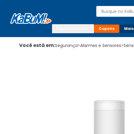
Enviar para:

Buscar produto
Digite o CEP

Departamentos
Cupons
Mais
Você está em:
Segurança
>
Alarmes e Sensores
>
Sens