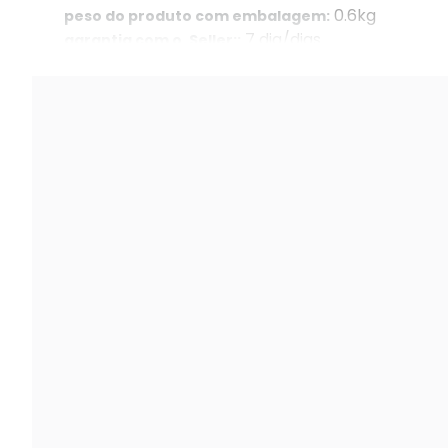
0.6kg
peso do produto com embalagem:
7 dia/dias
garantia com o. Seller::
ds-pdtt15am-lm-we
part number: