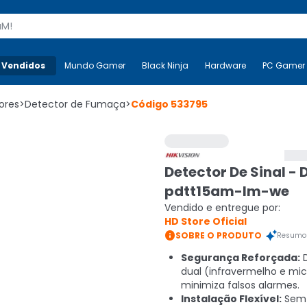
s
 Vendidos
Mais-v-
Mundo Gamer
Mundo Gamer
Black Ninja
Black Ninja
Hardware
Hardware
PC Gamer
ores
>
Detector de Fumaça
>
Código
533795
Detector De Sinal - 
pdtt15am-lm-we
Vendido e entregue por:
HD Store Oficial

SOBRE O PRODUTO
Resumo 
Segurança Reforçada:
D
dual (infravermelho e mi
minimiza falsos alarmes.
Instalação Flexível:
Sem 