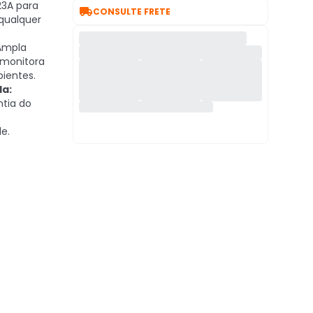
23A para

CONSULTE FRETE
qualquer
mpla
 monitora
ientes.
da:
ntia do
de.