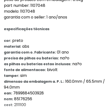
part number: 1107048
modelo: 1107048
garantia com o seller: 1 ano/anos
especificações técnicas
preto
cor:
abs
material:
01 ano
garantia com o. Fabricante:
na?o
precisa de pilhas ou baterias:
na?o
as pilhas ou baterias estao inclusas:
bivolt
fonte de alimentacao:
sim
tamper:
160.0mm / 65.5mm /
dimensao da embalagem a. P. L.:
94.0mm
7899884503928
ean:
85176256
ncm:
2111100
cest: