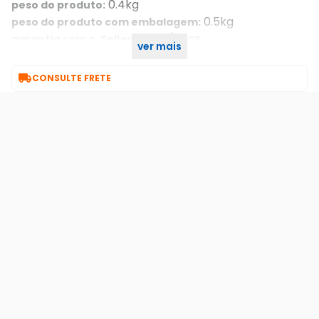
0.4kg
peso do produto:
0.5kg
peso do produto com embalagem:
1 ano/anos
garantia com o. Seller::
ver mais
1107048
part number:

CONSULTE FRETE