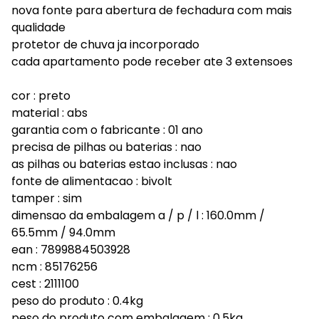
nova fonte para abertura de fechadura com mais
qualidade
protetor de chuva ja incorporado
cada apartamento pode receber ate 3 extensoes
cor : preto
material : abs
garantia com o fabricante : 01 ano
precisa de pilhas ou baterias : nao
as pilhas ou baterias estao inclusas : nao
fonte de alimentacao : bivolt
tamper : sim
dimensao da embalagem a / p / l : 160.0mm /
65.5mm / 94.0mm
ean : 7899884503928
ncm : 85176256
cest : 2111100
peso do produto : 0.4kg
peso do produto com embalagem : 0.5kg