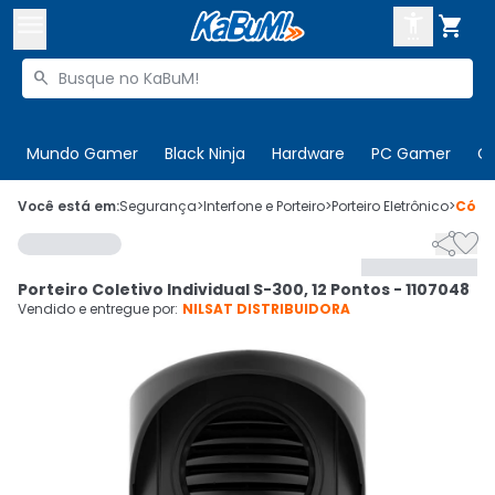



Buscar produtos


Enviar para:
Digite o CEP
Mundo Gamer
Black Ninja
Hardware
PC Gamer
C

Olá. Acesse sua conta
Você está em:
Segurança
>
Interfone e Porteiro
>
Porteiro Eletrônico
>
Códi


ENTRE

Departamentos
Porteiro Coletivo Individual S-300, 12 Pontos - 1107048
CADASTRE-SE
Cupons

Vendido e entregue por:
NILSAT DISTRIBUIDORA
Mais Vendidos

Ativar tradutor em libras
