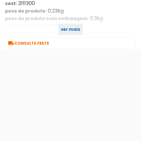
2111300
cest:
0.23kg
peso do produto:
0.3kg
peso do produto com embalagem:
musc0009
part number:
ver mais
7 dia/dias
garantia com o. Seller::

CONSULTE FRETE