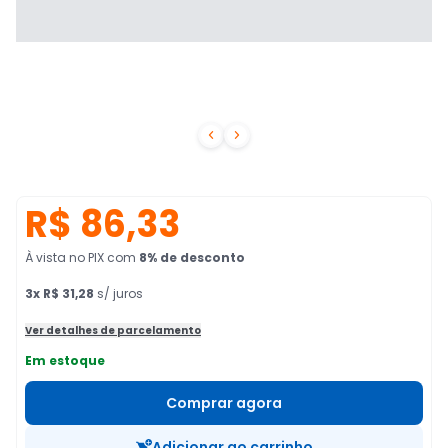


R$ 86,33
À vista no PIX
com
8
% de desconto
3
x
R$ 31,28
s/ juros
Ver detalhes de parcelamento
Em estoque
Comprar agora
Adicionar ao carrinho