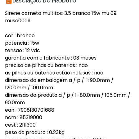

DESCRIÇÃO DO PRODUTO
Sirene corneta multitoc 3.5 branca 15w mu 09
musc0009
cor : branco
potencia : 15w
tensao : 12 vdc
garantia com o fabricante : 03 meses
precisa de pilhas ou baterias : nao
as pilhas ou baterias estao inclusas : nao
dimensao da embalagem a / p / l : 90.0mm /
120.0mm / 100.0mm
dimensao do produto a / p / l : 80.0mm / 105.0mm /
90.0mm
ean : 7908130701688
ncm : 85319000
cest : 2111300
peso do produto : 0.23kg