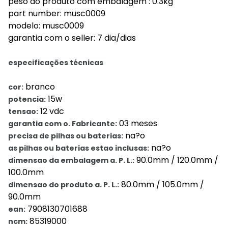
peso do produto com embalagem : 0.3kg
part number: musc0009
modelo: musc0009
garantia com o seller: 7 dia/dias
especificações técnicas
branco
cor:
15w
potencia:
12 vdc
tensao:
03 meses
garantia com o. Fabricante:
na?o
precisa de pilhas ou baterias:
na?o
as pilhas ou baterias estao inclusas:
90.0mm / 120.0mm /
dimensao da embalagem a. P. L.:
100.0mm
80.0mm / 105.0mm /
dimensao do produto a. P. L.:
90.0mm
7908130701688
ean:
85319000
ncm: