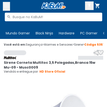



Buscar produtos


Enviar para:
Digite o CEP
Mundo Gamer
Black Ninja
Hardware
PC Gamer
C

Olá. Acesse sua conta
Você está em:
Segurança
>
Alarmes e Sensores
>
Sirene
>
Código
535191


ENTRE

Departamentos
Sirene Corneta Multitoc 3,5 Polegadas,Branca 15w
CADASTRE-SE
Cupons

Mu-09 - Musc0009
Vendido e entregue por:
HD Store Oficial
Mais Vendidos

Ativar tradutor em libras
