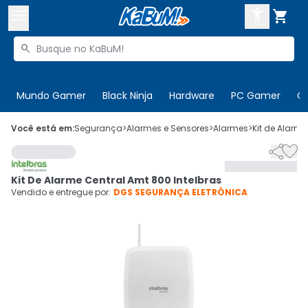



Buscar produtos


Enviar para:
Digite o CEP
Mundo Gamer
Black Ninja
Hardware
PC Gamer
C

Olá. Acesse sua conta
Você está em:
Segurança
>
Alarmes e Sensores
>
Alarmes
>
Kit de Alarme


ENTRE

Departamentos
Kit De Alarme Central Amt 800 Intelbras
CADASTRE-SE
Cupons

Vendido e entregue por:
DGS SEGURANÇA ELETRÔNICA
Mais Vendidos

Ativar tradutor em libras
