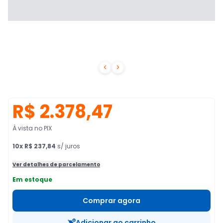


R$ 2.378,47
À vista no PIX
10
x
R$ 237,84
s/ juros
Ver detalhes de parcelamento
Em estoque
Comprar agora
Adicionar ao carrinho