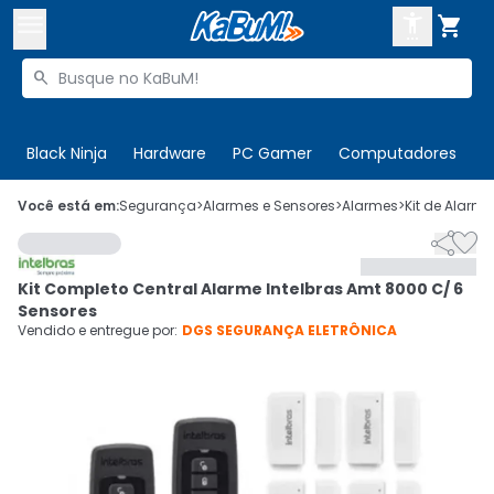



Buscar produtos


Enviar para:
Digite o CEP
Black Ninja
Hardware
PC Gamer
Computadores
P

Olá. Acesse sua conta
Você está em:
Segurança
>
Alarmes e Sensores
>
Alarmes
>
Kit de Alarme


ENTRE

Departamentos
Kit Completo Central Alarme Intelbras Amt 8000 C/ 6
CADASTRE-SE
Cupons

Sensores
Vendido e entregue por:
DGS SEGURANÇA ELETRÔNICA
Mais Vendidos

Ativar tradutor em libras
