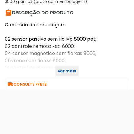
3500 gramas (bruto com embalagem)

DESCRIÇÃO DO PRODUTO
Conteúdo da embalagem
02 sensor passivo sem fio ivp 8000 pet;
02 controle remoto xac 8000;
04 sensor magnetico sem fio xas 8000;
01 sirene sem fio xss 8000;
01 central de alarme amt 8000
ver mais

CONSULTE FRETE