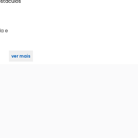
bstáculos
da e
ver mais