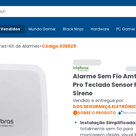
s
 Vendidos
Mais-v-
Mundo Gamer
Mundo Gamer
Black Ninja
Black Ninja
Hardware
Hardware
PC Gamer
mes
>
Kit de Alarmes
>
Código
536529
Alarme Sem Fio Am
Pro Teclado Sensor 
Sirene
Vendido e entregue por:
DGS SEGURANÇA ELETRÔNI

SOBRE O PRODUTO
Resumo 
Instalação Simplificada
totalmente sem fio para
montagem rápida, visual 