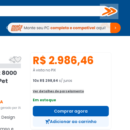
Buscar
PC Gamer
Computadores
Computadores
Periféricos
Periféricos
TV
Venda no KaBuM!
TV
Venda no KaBuM!
R$ 2.986,46


À vista no PIX
t 8000
Pet
10
x
R$ 298,64
s/ juros
Ver detalhes de parcelamento
Em estoque
CA
gerado por IA
Comprar agora
:
Design
Adicionar ao carrinho
limpo e