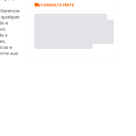

CONSULTE FRETE
Gerencie
 qualquer
do e
vo.
da o
es,
icas e
orme sua