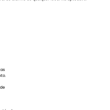
tas
to.
 de