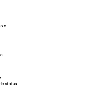
ão e
 o
e
de status