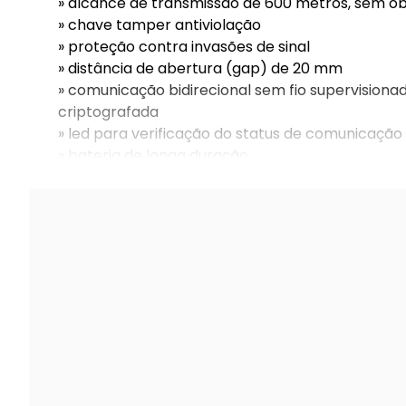
» alcance de transmissão de 600 metros, sem o
» chave tamper antiviolação
» proteção contra invasões de sinal
» distância de abertura (gap) de 20 mm
» comunicação bidirecional sem fio supervisiona
criptografada
» led para verificação do status de comunicação
» bateria de longa duração