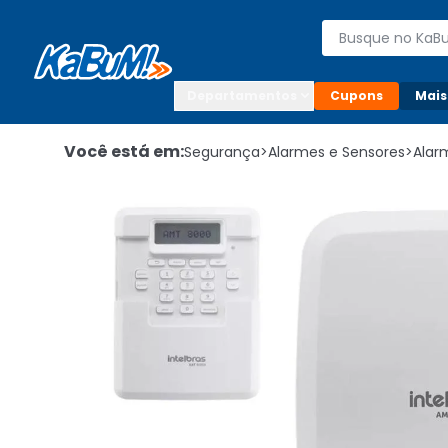
Enviar para:

Buscar produto
Digite o CEP

Departamentos
Cupons
Mais
Você está em:
Segurança
>
Alarmes e Sensores
>
Alar