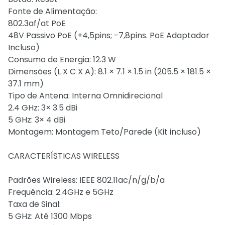
Fonte de Alimentação:
802.3af/at PoE
48V Passivo PoE (+4,5pins; -7,8pins. PoE Adaptador
Incluso)
Consumo de Energia: 12.3 W
Dimensões (L X C X A): 8.1 × 7.1 × 1.5 in (205.5 × 181.5 ×
37.1 mm)
Tipo de Antena: Interna Omnidirecional
2.4 GHz: 3× 3.5 dBi
5 GHz: 3× 4 dBi
Montagem: Montagem Teto/Parede (Kit incluso)
CARACTERÍSTICAS WIRELESS
Padrões Wireless: IEEE 802.11ac/n/g/b/a
Frequência: 2.4GHz e 5GHz
Taxa de Sinal:
5 GHz: Até 1300 Mbps