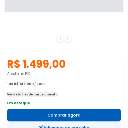


R$ 1.499,00
À vista no PIX
10
x
R$ 149,90
s/ juros
Ver detalhes de parcelamento
Em estoque
Comprar agora
Adicionar ao carrinho