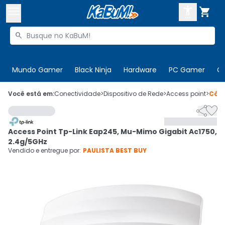



Buscar produtos


Enviar para:
Digite o CEP
Mundo Gamer
Black Ninja
Hardware
PC Gamer
C

Olá. Acesse sua conta
Você está em:
Conectividade
>
Dispositivo de Rede
>
Access point
>
Cód


ENTRE

Departamentos
Access Point Tp-Link Eap245, Mu-Mimo Gigabit Ac1750,
CADASTRE-SE
Cupons

2.4g/5GHz
Vendido e entregue por:
PAULISTA BEST BUY
Mais Vendidos

Ativar tradutor em libras
