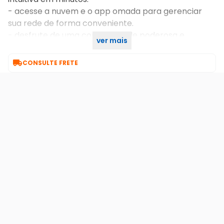
- acesse a nuvem e o app omada para gerenciar
sua rede de forma conveniente.
- desfrute de uma conectividade poderosa e
ver mais
confiável em todos os momentos.

CONSULTE FRETE