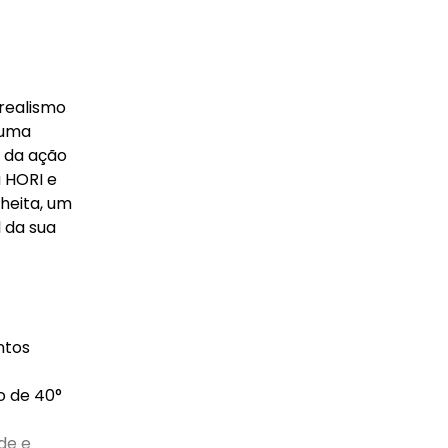
 realismo
 uma
a da ação
 HORI e
heita, um
 da sua
ntos
o de 40°
de e