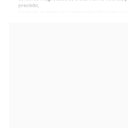
precisão;
Controle as ações do Farming Simulator sem a n
seu layout e outras configurações com o aplica