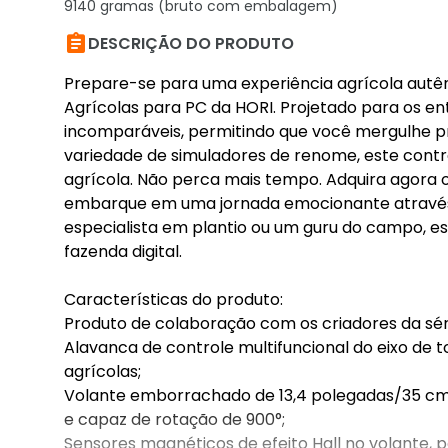
9140 gramas (bruto com embalagem)

DESCRIÇÃO DO PRODUTO
Prepare-se para uma experiência agrícola autên
Agrícolas para PC da HORI. Projetado para os en
incomparáveis, permitindo que você mergulhe 
variedade de simuladores de renome, este contr
agrícola. Não perca mais tempo. Adquira agora o
embarque em uma jornada emocionante através da
especialista em plantio ou um guru do campo, es
fazenda digital.
Características do produto:
Produto de colaboração com os criadores da sé
Alavanca de controle multifuncional do eixo de
agrícolas;
Volante emborrachado de 13,4 polegadas/35 cm 
e capaz de rotação de 900°;
Sensores magnéticos de efeito Hall no volante, p