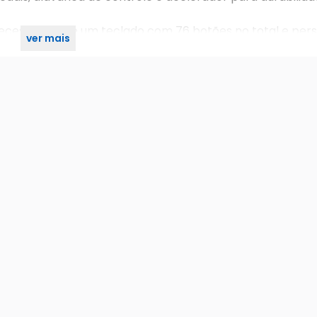
ecessidade de um teclado com 76 botões no total e pers
ver mais
tivo complementar.