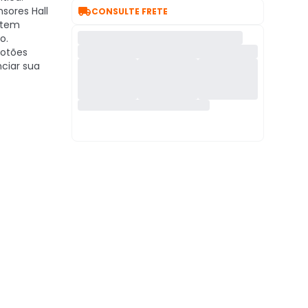

sores Hall
CONSULTE FRETE
ntem
o.
otões
nciar sua