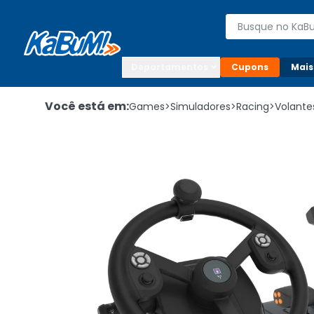
Enviar para:

Buscar produto
Digite o CEP

Departamentos
Cupons
Mais
Você está em:
Games
>
Simuladores
>
Racing
>
Volante