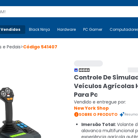
s
 Vendidos
Mais-v-
Black Ninja
Black Ninja
Hardware
Hardware
PC Gamer
PC Gamer
Computadore
Co
s e Pedais
>
Código
541407
Controle De Simula
Veículos Agrícolas H
Para Pc
Vendido e entregue por:
New York Shop

SOBRE O PRODUTO
Resumo 
Imersão Total:
Volante d
alavanca multifuncional 
experiência agrícola autên