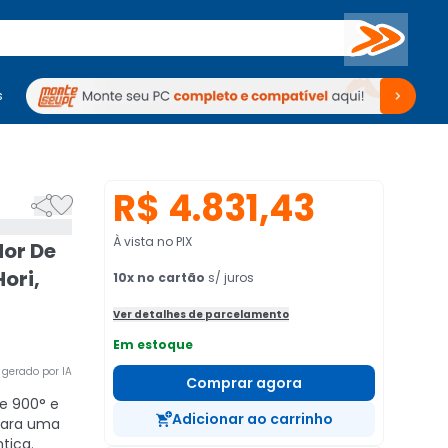
Buscar
s
mputadores
Periféricos
Periféricos
TV
Venda no KaBuM!
TV
Venda no KaBuM!
R$ 4.831,43


À vista no PIX
dor De
ori,
10
x no cartão
s/ juros
Ver detalhes de parcelamento
Em estoque
gerado por IA
Comprar agora
e 900° e
Adicionar ao carrinho
para uma
tica.