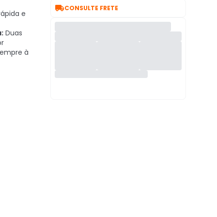

CONSULTE FRETE
ápida e
:
Duas
or
sempre à