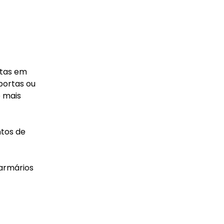
etas em
portas ou
 mais
ntos de
armários