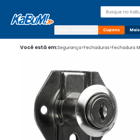
Enviar para:

Buscar produto
Digite o CEP

Departamentos
Cupons
Mais
Você está em:
Segurança
>
Fechaduras
>
Fechadura 