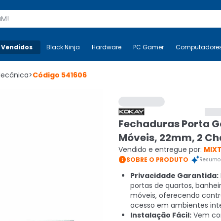
s
 Vendidos
Mais-v-
Black Ninja
Black Ninja
Hardware
Hardware
PC Gamer
PC Gamer
Computadore
Co
Mecânica
>
Código
541606
Fechaduras Porta 
Móveis, 22mm, 2 Ch
Vendido e entregue por:
MIX

SOBRE O PRODUTO
Resumo 
Privacidade Garantida:
portas de quartos, banhei
móveis, oferecendo contr
acesso em ambientes inte
Instalação Fácil:
Vem co