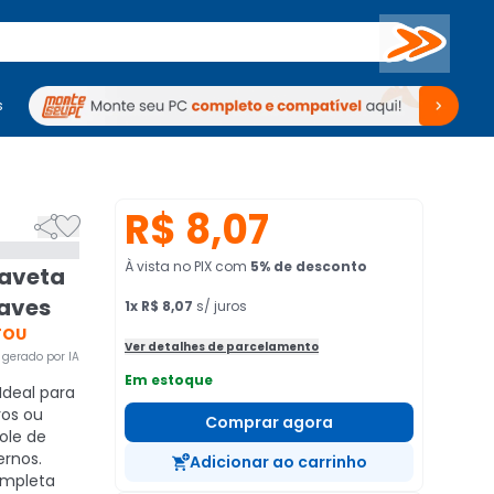
Buscar
s
mputadores
Periféricos
Periféricos
TV
Venda no KaBuM!
TV
Venda no KaBuM!
R$ 8,07


À vista no PIX
com
5
% de desconto
Gaveta
aves
1
x
R$ 8,07
s/ juros
TOU
Ver detalhes de parcelamento
gerado por IA
Em estoque
Ideal para
ros ou
Comprar agora
ole de
rnos.
Adicionar ao carrinho
mpleta