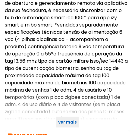
de abertura e gerenciamento remoto via aplicativo
da sua fechadura, é necessário sincronizar com o
hub de automação smart ica 1001* para app izy
smart e mibo smart. *vendidos separadamente
especificações técnicas tensão de alimentação 6
vdc (4 pilhas alcalinas aa – acompanham o
produto) contingência bateria 9 vdc temperatura
de operação 0 a 55ºc frequência de operação da
tag 13,56 mhz tipo de cartão mifare isso/iec 14443 a
tipo de autenticação biometria, senha ou tag de
proximidade capacidade máxima de tag 100
capacidade máxima de biometrias 100 capacidade
máxima de senhas 1 de adm, 4 de usuário e 10
temporárias (com placa zigbee conectada) 1 de
adm, 4 de uso diário e 4 de visitantes (sem placa
zigbee conectada) autonomia das pilhas 10 meses
para 10 acessos diários ( 4 pilhas) espessura da
ver mais
porta 25 a 60mm resistência de impacto 300 kgf