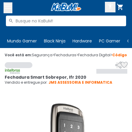



Buscar produtos


Enviar para:
Digite o CEP
Mundo Gamer
Black Ninja
Hardware
PC Gamer
C

Olá. Acesse sua conta
Você está em:
Segurança
>
Fechaduras
>
Fechadura Digital
>
Código
5


ENTRE

Departamentos
Fechadura Smart Sobrepor, Ifr 2020
CADASTRE-SE
Cupons

Vendido e entregue por:
JMS ASSESSORIA E INFORMATICA
Mais Vendidos

Ativar tradutor em libras
