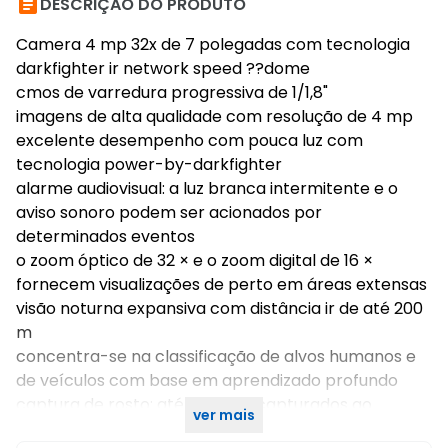

DESCRIÇÃO DO PRODUTO
Camera 4 mp 32x de 7 polegadas com tecnologia
darkfighter ir network speed ??dome
cmos de varredura progressiva de 1/1,8"
imagens de alta qualidade com resolução de 4 mp
excelente desempenho com pouca luz com
tecnologia power-by-darkfighter
alarme audiovisual: a luz branca intermitente e o
aviso sonoro podem ser acionados por
determinados eventos
o zoom óptico de 32 × e o zoom digital de 16 ×
fornecem visualizações de perto em áreas extensas
visão noturna expansiva com distância ir de até 200
m
concentra-se na classificação de alvos humanos e
de veículos com base em aprendizado profundo
captura de rosto: até 5 rostos capturados ao
ver mais
mesmo tempo