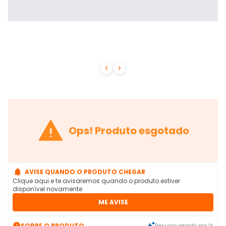



Ops! Produto esgotado

AVISE QUANDO O PRODUTO CHEGAR
Clique aqui e te avisaremos quando o produto estiver
disponível novamente
ME AVISE

SOBRE O PRODUTO
Resumo gerado por IA