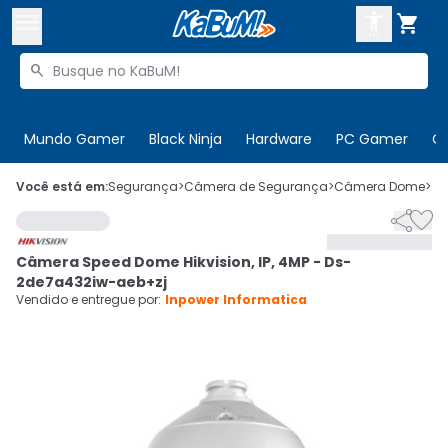



Buscar produtos


Enviar para:
Digite o CEP
Mundo Gamer
Black Ninja
Hardware
PC Gamer
C

Olá. Acesse sua conta
Você está em:
Segurança
>
Câmera de Segurança
>
Câmera Dome
>
C


ENTRE

Departamentos
Câmera Speed Dome Hikvision, IP, 4MP - Ds-
CADASTRE-SE
Cupons

2de7a432iw-aeb+zj
Vendido e entregue por:
Inpower Informatica
Mais Vendidos

Ativar tradutor em libras
