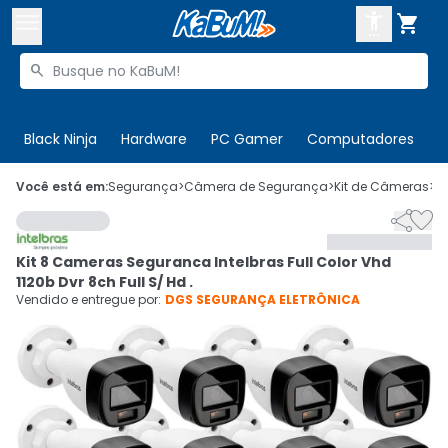



Buscar produtos


Enviar para:
Digite o CEP
Black Ninja
Hardware
PC Gamer
Computadores
P

Olá. Acesse sua conta
Você está em:
Segurança
>
Câmera de Segurança
>
Kit de Câmeras
>
C


ENTRE

Departamentos
Kit 8 Cameras Seguranca Intelbras Full Color Vhd
CADASTRE-SE
Cupons

1120b Dvr 8ch Full S/ Hd .
Vendido e entregue por:
DGS SEGURANÇA ELETRÔNICA
Mais Vendidos

Ativar tradutor em libras
