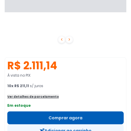


R$ 2.111,14
À vista no PIX
10
x
R$ 211,11
s/ juros
Ver detalhes de parcelamento
Em estoque
Comprar agora
Adicionar ao carrinho