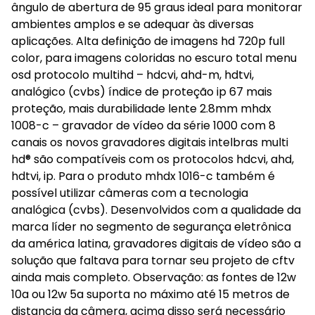
ângulo de abertura de 95 graus ideal para monitorar
ambientes amplos e se adequar às diversas
aplicações. Alta definição de imagens hd 720p full
color, para imagens coloridas no escuro total menu
osd protocolo multihd – hdcvi, ahd-m, hdtvi,
analógico (cvbs) índice de proteção ip 67 mais
proteção, mais durabilidade lente 2.8mm mhdx
1008-c – gravador de vídeo da série 1000 com 8
canais os novos gravadores digitais intelbras multi
hd® são compatíveis com os protocolos hdcvi, ahd,
hdtvi, ip. Para o produto mhdx 1016-c também é
possível utilizar câmeras com a tecnologia
analógica (cvbs). Desenvolvidos com a qualidade da
marca líder no segmento de segurança eletrônica
da américa latina, gravadores digitais de vídeo são a
solução que faltava para tornar seu projeto de cftv
ainda mais completo. Observação: as fontes de 12w
10a ou 12w 5a suporta no máximo até 15 metros de
distancia da câmera, acima disso será necessário