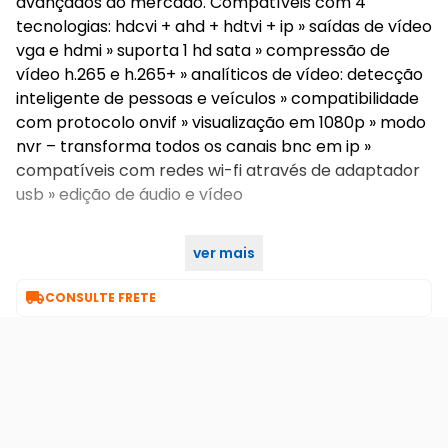
avançados do mercado. Compatíveis com 4
tecnologias: hdcvi + ahd + hdtvi + ip » saídas de vídeo
vga e hdmi » suporta 1 hd sata » compressão de
vídeo h.265 e h.265+ » analíticos de vídeo: detecção
inteligente de pessoas e veículos » compatibilidade
com protocolo onvif » visualização em 1080p » modo
nvr – transforma todos os canais bnc em ip »
compatíveis com redes wi-fi através de adaptador
usb » edição de áudio e vídeo
ver mais

CONSULTE FRETE