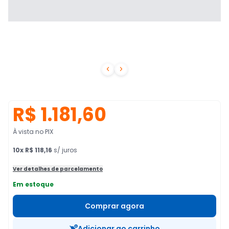


R$ 1.181,60
À vista no PIX
10
x
R$ 118,16
s/ juros
Ver detalhes de parcelamento
Em estoque
Comprar agora
Adicionar ao carrinho