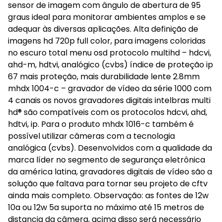
sensor de imagem com ângulo de abertura de 95
graus ideal para monitorar ambientes amplos e se
adequar às diversas aplicações. Alta definição de
imagens hd 720p full color, para imagens coloridas
no escuro total menu osd protocolo multihd – hdcvi,
ahd-m, hdtvi, analógico (cvbs) índice de proteção ip
67 mais proteção, mais durabilidade lente 2.8mm
mhdx 1004-c – gravador de vídeo da série 1000 com
4 canais os novos gravadores digitais intelbras multi
hd® são compatíveis com os protocolos hdcvi, ahd,
hdtvi, ip. Para o produto mhdx 1016-c também é
possível utilizar câmeras com a tecnologia
analógica (cvbs). Desenvolvidos com a qualidade da
marca líder no segmento de segurança eletrônica
da américa latina, gravadores digitais de vídeo são a
solução que faltava para tornar seu projeto de cftv
ainda mais completo. Observação: as fontes de 12w
10a ou 12w 5a suporta no máximo até 15 metros de
distancia da câmera, acima disso será necessário