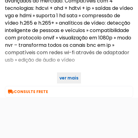
avançados do mercado. Compatíveis com 4
tecnologias: hdcvi + ahd + hdtvi + ip » saídas de vídeo
vga e hdmi » suporta 1 hd sata » compressão de
vídeo h.265 e h.265+ » analíticos de vídeo: detecção
inteligente de pessoas e veículos » compatibilidade
com protocolo onvif » visualização em 1080p » modo
nvr – transforma todos os canais bnc em ip »
compatíveis com redes wi-fi através de adaptador
usb » edição de áudio e vídeo
ver mais

CONSULTE FRETE