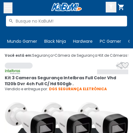



Buscar produtos


Enviar para:
Digite o CEP
Mundo Gamer
Black Ninja
Hardware
PC Gamer
C

Olá. Acesse sua conta
Você está em:
Segurança
>
Câmera de Segurança
>
Kit de Câmeras
>
C


ENTRE

Departamentos
Kit 3 Cameras Segurança Intelbras Full Color Vhd
CADASTRE-SE
Cupons

1120b Dvr 4ch Full C/ Hd 500gb .
Vendido e entregue por:
DGS SEGURANÇA ELETRÔNICA
Mais Vendidos

Ativar tradutor em libras
