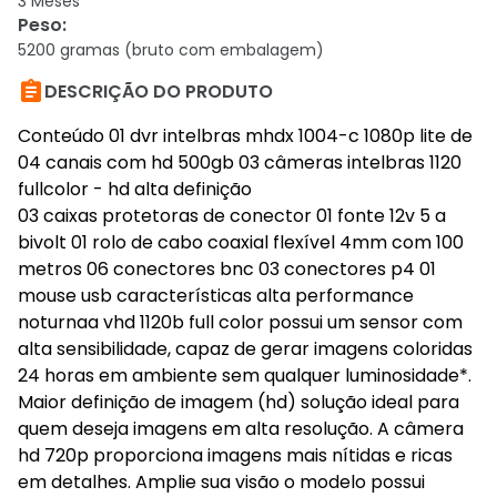
3 Meses
Peso
:
5200 gramas (bruto com embalagem)

DESCRIÇÃO DO PRODUTO
Conteúdo 01 dvr intelbras mhdx 1004-c 1080p lite de
04 canais com hd 500gb 03 câmeras intelbras 1120
fullcolor - hd alta definição
03 caixas protetoras de conector 01 fonte 12v 5 a
bivolt 01 rolo de cabo coaxial flexível 4mm com 100
metros 06 conectores bnc 03 conectores p4 01
mouse usb características alta performance
noturnaa vhd 1120b full color possui um sensor com
alta sensibilidade, capaz de gerar imagens coloridas
24 horas em ambiente sem qualquer luminosidade*.
Maior definição de imagem (hd) solução ideal para
quem deseja imagens em alta resolução. A câmera
hd 720p proporciona imagens mais nítidas e ricas
em detalhes. Amplie sua visão o modelo possui