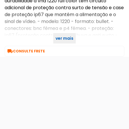
durabilidade a vhd 1220 full color tem circuito
adicional de proteção contra surto de tensão e case
de proteção ip67 que mantém a alimentação e o
sinal de vídeo. - modelo: 1220 - formato: bullet. -
conectores: bnc fêmea e p4 fêmea. - proteção:
ip67 (proteção contra poeira, chuva e anti surto -
ver mais
imagem noturna - 20 metros colorido.

CONSULTE FRETE