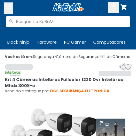



Buscar produtos


Enviar para:
Digite o CEP
Black Ninja
Hardware
PC Gamer
Computadores
P

Olá. Acesse sua conta
Você está em:
Segurança
>
Câmera de Segurança
>
Kit de Câmeras
>
C


ENTRE

Departamentos
Kit 4 Câmeras Intelbras Fullcolor 1220 Dvr Intelbras
CADASTRE-SE
Cupons

Mhdx 3008-c
Vendido e entregue por:
DGS SEGURANÇA ELETRÔNICA
Mais Vendidos

Ativar tradutor em libras
