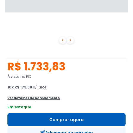


R$ 1.733,83
À vista no PIX
10
x
R$ 173,38
s/ juros
Ver detalhes de parcelamento
Em estoque
Comprar agora
Adicionar ao carrinho