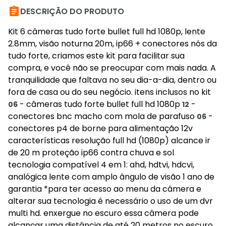

DESCRIÇÃO DO PRODUTO
Kit 6 câmeras tudo forte bullet full hd 1080p, lente
2.8mm, visão noturna 20m, ip66 + conectores nós da
tudo forte, criamos este kit para facilitar sua
compra, e você não se preocupar com mais nada. A
tranquilidade que faltava no seu dia-a-dia, dentro ou
fora de casa ou do seu negócio. itens inclusos no kit
- câmeras tudo forte bullet full hd 1080p
-
06
12
conectores bnc macho com mola de parafuso
-
06
conectores p4 de borne para alimentação 12v
características resolução full hd (1080p) alcance ir
de 20 m proteção ip66 contra chuva e sol
tecnologia compatível 4 em 1: ahd, hdtvi, hdcvi,
analógica lente com amplo ângulo de visão 1 ano de
garantia *para ter acesso ao menu da câmera e
alterar sua tecnologia é necessário o uso de um dvr
multi hd. enxergue no escuro essa câmera pode
alcançar uma distância de até 20 metros no escuro,