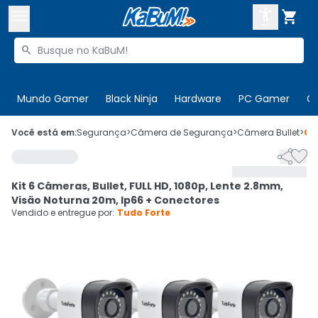



Buscar produtos


Enviar para:
Digite o CEP
Mundo Gamer
Black Ninja
Hardware
PC Gamer
C

Olá. Acesse sua conta
Você está em:
Segurança
>
Câmera de Segurança
>
Câmera Bullet
>
Có


ENTRE

Departamentos
Kit 6 Câmeras, Bullet, FULL HD, 1080p, Lente 2.8mm,
CADASTRE-SE
Cupons

Visão Noturna 20m, Ip66 + Conectores
Vendido e entregue por:
Tudo Forte
Mais Vendidos

Ativar tradutor em libras
