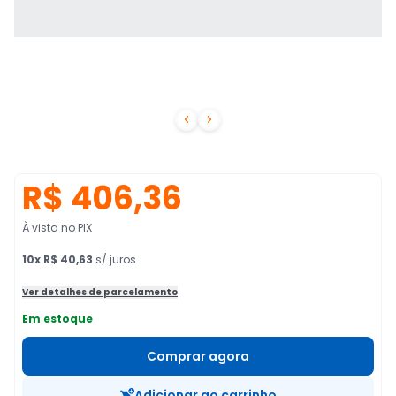


R$ 406,36
À vista no PIX
10
x
R$ 40,63
s/ juros
Ver detalhes de parcelamento
Em estoque
Comprar agora
Adicionar ao carrinho