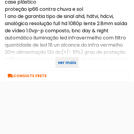
case plástico
proteção ip66 contra chuva e sol
1 ano de garantia tipo de sinal ahd, hdtvi, hdcvi,
analógica resolução full hd 1080p lente 2.8mm saída
de vídeo 1.0vp-p composto, bnc day & night
automático iluminação led infravermelho com filtro
quantidade de led 18 un alcance do infra vermelho
20m alimentação 12v dc(+/- 10%) grau de proteção
ip66 ambiente interno e externo iluminação mínima
ver mais
0.001lux/f1.2(p/b)

CONSULTE FRETE