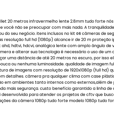
llet 20 metros infravermelho lente 2.8mm tudo forte nós
a, e você não se preocupar com mais nada. A tranquilidad
u do seu negócio. itens inclusos no kit
câmeras de se
06
as resolução full hd (1080p) alcance ir de 20 m proteção 
 ahd, hdtvi, hdcvi, analógica lente com amplo ângulo de v
era e alterar sua tecnologia é necessário o uso de um d
r uma distância de até 20 metros no escuro, por isso e
uca ou nenhuma luminosidade. qualidade de imagem ful
tura de imagens com resolução de 1920x1080p (full hd) q
 em detalhes. câmera pra qualquer clima com case plásti
ção em ambientes tanto internos como externos,além de 
nda mais segurança. custo benefício garantido a linha d
i desenvolvida para atender os projetos de cftv que bus
cações da câmera 1080p tudo forte modelo 1080p tudo fo