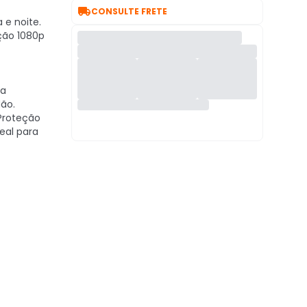

CONSULTE FRETE
 e noite.
ção 1080p
ra
dão.
roteção
deal para