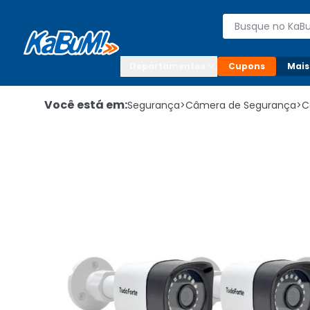
Enviar para:

Buscar produto
Digite o CEP

Departamentos
Cupons
Mais
Você está em:
Segurança
>
Câmera de Segurança
>
C