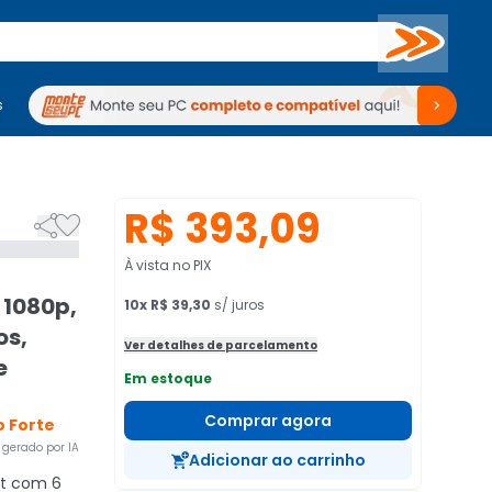
Buscar
s
mputadores
Periféricos
Periféricos
TV
Venda no KaBuM!
TV
Venda no KaBuM!
R$ 393,09


À vista no PIX
 1080p,
10
x
R$ 39,30
s/ juros
os,
Ver detalhes de parcelamento
e
Em estoque
Comprar agora
 Forte
gerado por IA
Adicionar ao carrinho
it com 6