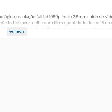
 analógica resolução full hd 1080p lente 2.8mm saída de víd
ão led infravermelho com filtro quantidade de led 18 un
0%) grau de proteção ip66 ambiente interno e externo il
ver mais