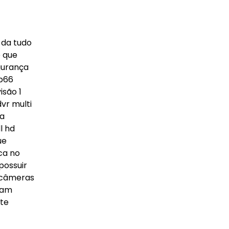
 da tudo
e que
gurança
ip66
isão 1
vr multi
la
l hd
ue
ca no
possuir
e câmeras
cam
rte