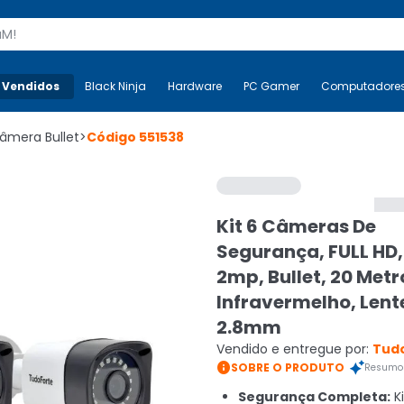
s
 Vendidos
Mais-v-
Black Ninja
Black Ninja
Hardware
Hardware
PC Gamer
PC Gamer
Computadore
Co
âmera Bullet
>
Código
551538
Kit 6 Câmeras De
Segurança, FULL HD,
2mp, Bullet, 20 Metr
Infravermelho, Lent
2.8mm
Vendido e entregue por:
Tudo

SOBRE O PRODUTO
Resumo 
Segurança Completa:
K