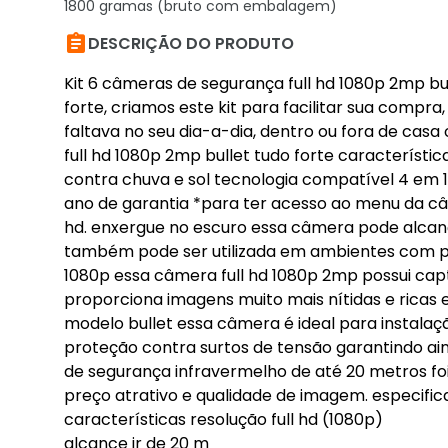
1800 gramas (bruto com embalagem)

DESCRIÇÃO DO PRODUTO
Kit 6 câmeras de segurança full hd 1080p 2mp bu
forte, criamos este kit para facilitar sua compr
faltava no seu dia-a-dia, dentro ou fora de casa o
full hd 1080p 2mp bullet tudo forte característic
contra chuva e sol tecnologia compatível 4 em 1:
ano de garantia *para ter acesso ao menu da câm
hd. enxergue no escuro essa câmera pode alcança
também pode ser utilizada em ambientes com po
1080p essa câmera full hd 1080p 2mp possui cap
proporciona imagens muito mais nítidas e ricas
modelo bullet essa câmera é ideal para instala
proteção contra surtos de tensão garantindo ai
de segurança infravermelho de até 20 metros fo
preço atrativo e qualidade de imagem. especifi
características resolução full hd (1080p)
alcance ir de 20 m