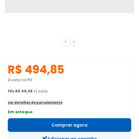


R$ 494,85
À vista no PIX
10
x
R$ 49,48
s/ juros
Ver detalhes de parcelamento
Em estoque
Comprar agora
Adicionar ao carrinho