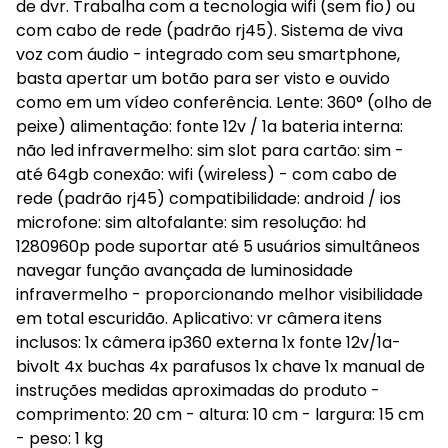
de dvr. Trabalha com a tecnologia wifi (sem fio) ou
com cabo de rede (padrão rj45). Sistema de viva
voz com áudio - integrado com seu smartphone,
basta apertar um botão para ser visto e ouvido
como em um vídeo conferência. Lente: 360° (olho de
peixe) alimentação: fonte 12v / 1a bateria interna:
não led infravermelho: sim slot para cartão: sim -
até 64gb conexão: wifi (wireless) - com cabo de
rede (padrão rj45) compatibilidade: android / ios
microfone: sim altofalante: sim resolução: hd
1280960p pode suportar até 5 usuários simultâneos
navegar função avançada de luminosidade
infravermelho - proporcionando melhor visibilidade
em total escuridão. Aplicativo: vr câmera itens
inclusos: 1x câmera ip360 externa 1x fonte 12v/1a-
bivolt 4x buchas 4x parafusos 1x chave 1x manual de
instruções medidas aproximadas do produto -
comprimento: 20 cm - altura: 10 cm - largura: 15 cm
- peso: 1 kg