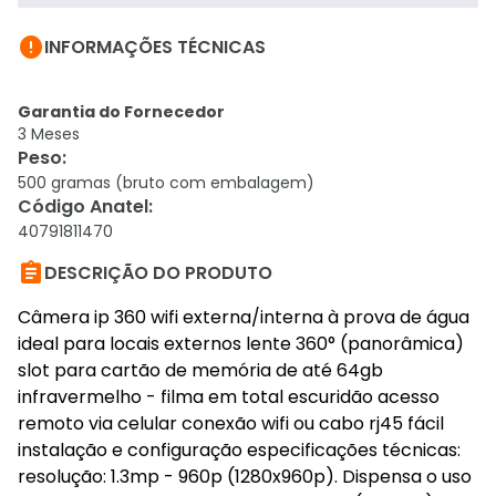

INFORMAÇÕES TÉCNICAS
Garantia do Fornecedor
3 Meses
Peso
:
500 gramas (bruto com embalagem)
Código Anatel
:
40791811470

DESCRIÇÃO DO PRODUTO
Câmera ip 360 wifi externa/interna à prova de água
ideal para locais externos lente 360° (panorâmica)
slot para cartão de memória de até 64gb
infravermelho - filma em total escuridão acesso
remoto via celular conexão wifi ou cabo rj45 fácil
instalação e configuração especificações técnicas:
resolução: 1.3mp - 960p (1280x960p). Dispensa o uso