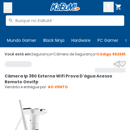



Buscar produtos


Enviar para:
Digite o CEP
Mundo Gamer
Black Ninja
Hardware
PC Gamer
C

Olá. Acesse sua conta
Você está em:
Segurança
>
Câmera de Segurança
>
Código
562585


ENTRE

Departamentos
Câmera Ip 360 Externa Wifi Prova D'água Acesso
CADASTRE-SE
Cupons

Remoto Onvifp
Vendido e entregue por:
AO VENTO
Mais Vendidos

Ativar tradutor em libras
