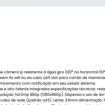
e câmera ip resistente à água gira 320° na horizontal 110
em fio wifi ou via cabo rj45 slot para cartão de memória
e movimento com notificação em seu celular sistema
e e alto falante integrados especificações técnicas: resi
resolução: hd 2mp 960p (1280x960p). Dispensa o uso de dvr
 cabo de rede (padrão rj45). Lente: 3.6mm alimentação: f