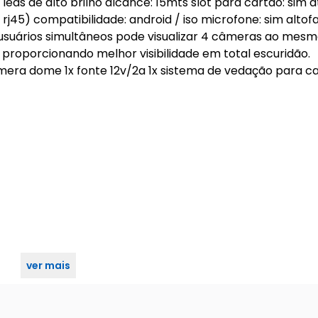
4 leds de alto brilho alcance: 15mts slot para cartão: sim 
rj45) compatibilidade: android / iso microfone: sim altofa
 usuários simultâneos pode visualizar 4 câmeras ao me
proporcionando melhor visibilidade em total escuridão.
 câmera dome 1x fonte 12v/2a 1x sistema de vedação para c
ver mais