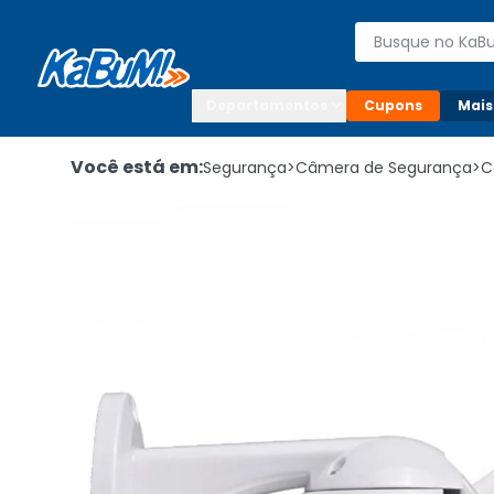
Enviar para:

Buscar produto
Digite o CEP

Departamentos
Cupons
Mais
Você está em:
Segurança
>
Câmera de Segurança
>
C