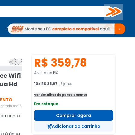
Buscar
PC Gamer
Computadores
Computadores
Periféricos
Periféricos
TV
Venda no KaBuM!
TV
Venda no KaBuM!
R$ 359,78


À vista no PIX
ee Wifi
gua Hd
10
x
R$ 35,97
s/ juros
Ver detalhes de parcelamento
VENTO
Em estoque
gerado por IA
Comprar agora
ada canto
Adicionar ao carrinho
te à água