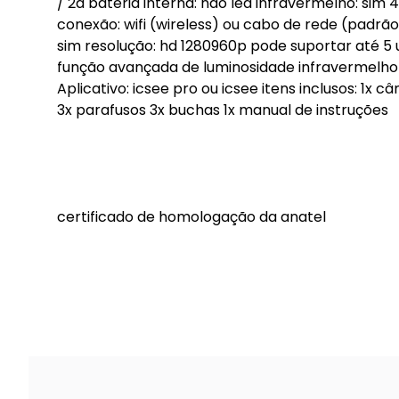
/ 2a bateria interna: não led infravermelho: sim 
conexão: wifi (wireless) ou cabo de rede (padrão 
sim resolução: hd 1280960p pode suportar até 5
função avançada de luminosidade infravermelho 
Aplicativo: icsee pro ou icsee itens inclusos: 1x
3x parafusos 3x buchas 1x manual de instruções
certificado de homologação da anatel
04079-18-11470