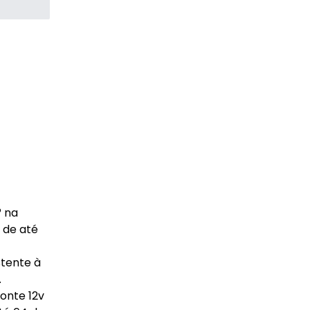
° na
 de até
stente à
.
onte 12v