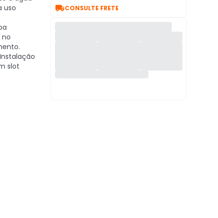

a uso
CONSULTE FRETE
ba
 no
mento.
Instalação
m slot