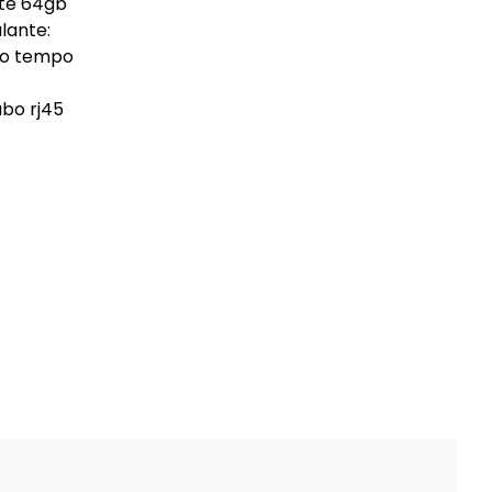
até 64gb
lante:
smo tempo
abo rj45