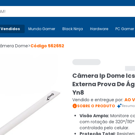
s
 Vendidos
Mais-v-
Mundo Gamer
Mundo Gamer
Black Ninja
Black Ninja
Hardware
Hardware
PC Gamer
âmera Dome
>
Código
562652
Câmera Ip Dome Ics
Externa Prova De Á
Yn8
Vendido e entregue por:
AO 

SOBRE O PRODUTO
Resumo 
Visão Ampla:
Monitore c
com rotação de 320°/110°
controlada pelo celular.
Proteção Total:
Resisten