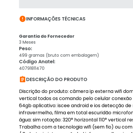

INFORMAÇÕES TÉCNICAS
Garantia do Fornecedor
3 Meses
Peso
:
499 gramas (bruto com embalagem)
Código Anatel
:
40791811470

DESCRIÇÃO DO PRODUTO
Discrição do produto: câmera ip externa wifi dom
vertical todos os comando pelo celular conexão s
64gb aplicativo: iscee android e ios detecção d
infravermelho, filma em total escuridão microfon
água: sim rotação: 320° horizontal 110° vertical 
Trabalha com a tecnologia wifi (sem fio) ou com