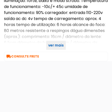
iluminação: forte, baixo e modo strobo. Temperatura
de funcionamento: -10c/+ 45c umidade de
funcionamento: 90% carregador: entrada 110-220v
saída ac dc 4v tempo de carregamento: aprox. 4
horas tempo de utilização: 6 horas alcance do foco:
80 metros resistente a respingos dágua dimensões
(aprox.): comprimento: 16cm / diâmetro da lente:
6,5cm diâmetro da frente: 7,5cm / diâmetro da
ver mais
traseira: 7cm / diâmetro do corpo: 7cm

CONSULTE FRETE