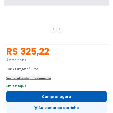


R$ 325,22
À vista no PIX
10
x
R$ 32,52
s/ juros
Ver detalhes de parcelamento
Em estoque
Comprar agora
Adicionar ao carrinho