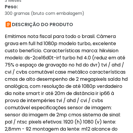
3 Meses
Peso
:
300 gramas (bruto com embalagem)

DESCRIÇÃO DO PRODUTO
Emitimos nota fiscal para todo o brasil. Câmera
grava em full hd 1080p modelo turbo, excelente
custo benefício. Características marca: hikvision
modelo: ds-2ce16d0t-irf turbo hd 4.0 (reduz em até
75% o espaço de gravação no hd do dvr) tvi / ahd /
cvi / cvbs comutável case metálico características
cmos de alto desempenho de 2 megapixels saída hd
analógica, com resolução de até 1080p verdadeiro
dia noite smart ir até 20m de distância ir ip66 à
prova de intempéries tvi / ahd / cvi / cvbs
comutável especificações sensor de imagem:
sensor da imagem de 2mp cmos sistema de sinal:
pal / ntsc pixels efetivos: 1920 (h) 1080 (v) lente:
2,8mm - 92 montagem da lente: m12 alcance do