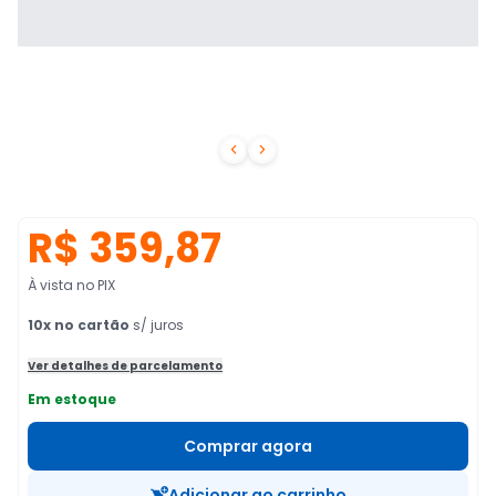


R$ 359,87
À vista no PIX
10
x no cartão
s/ juros
Ver detalhes de parcelamento
Em estoque
Comprar agora
Adicionar ao carrinho