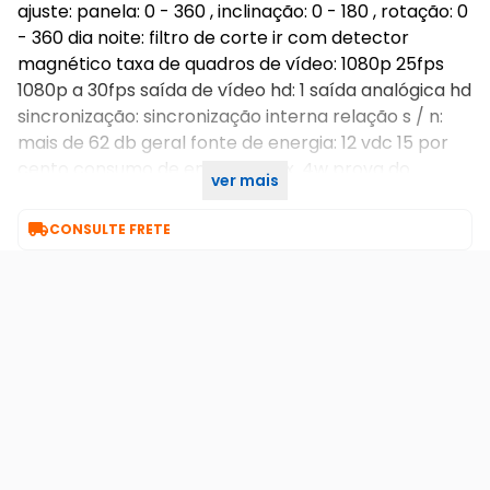
ajuste: panela: 0 - 360 , inclinação: 0 - 180 , rotação: 0
- 360 dia noite: filtro de corte ir com detector
magnético taxa de quadros de vídeo: 1080p 25fps
1080p a 30fps saída de vídeo hd: 1 saída analógica hd
sincronização: sincronização interna relação s / n:
mais de 62 db geral fonte de energia: 12 vdc 15 por
cento consumo de energia: max. 4w prova do
ver mais
tempo: ip66 faixa ir: até 20m garantia: 12 meses

CONSULTE FRETE