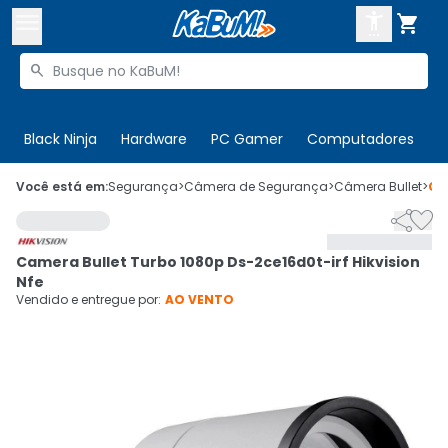



Buscar produtos


Enviar para:
Digite o CEP
Black Ninja
Hardware
PC Gamer
Computadores
P

Olá. Acesse sua conta
Você está em:
Segurança
>
Câmera de Segurança
>
Câmera Bullet
>
Có


ENTRE

Departamentos
Camera Bullet Turbo 1080p Ds-2ce16d0t-irf Hikvision
CADASTRE-SE
Cupons

Nfe
Vendido e entregue por:
AO VENTO
Mais Vendidos

Ativar tradutor em libras
