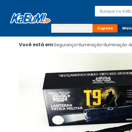
Enviar para:

Buscar produto
Digite o CEP

Departamentos
Cupons
Mais
Você está em:
Segurança
>
Iluminação
>
Iluminação d