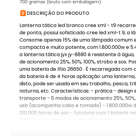
700 gramas (bruto com embalagem)

DESCRIÇÃO DO PRODUTO
Lanterna tática led branco cree xml - t9 recarr
de ponta, possui sofisticado cree led xml-t 9, 
Consome apenas 15% de uma lâmpada comum e tem 
compacta e muito potente, com 1.800.000w e 5.4
a lanterna tática jyx jy-8890 é resistente à águ
de acionamento 25%, 50%, 100%, strobo e sos. P
uma bateria de lítio 26650 . É recarregada com c
da bateria é de 4 horas aplicação: uma lanterna
disto, pode ser usada em seu trabalho, pesca, tr
noturna, etc. Características: - prática - design 
transporte - 5 modos de acionamento 25%, 50%, 
usb (acompanha cabo e tomada) - 1.800.000w de 
100.000 horas de uso - funciona com 1 bateria re
220v) - carregador veicular dimensões: comprim
inclusos: 1 lanterna 1 bateria 26650 1 carregador