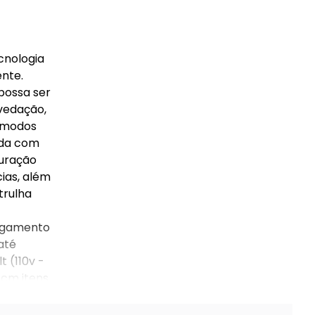
cnologia
ente.
possa ser
vedação,
5 modos
ada com
duração
ias, além
trulha
regamento
até
t (110v -
 cm itens