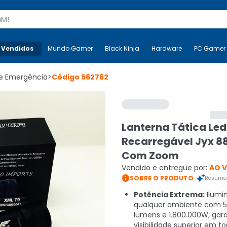
s
 Vendidos
Mais-v-
Mundo Gamer
Mundo Gamer
Black Ninja
Black Ninja
Hardware
Hardware
PC Gamer
e Emergência
>
Código
562762
Lanterna Tática Led
Recarregável Jyx 8
Com Zoom
Vendido e entregue por:
AO 

SOBRE O PRODUTO
Resumo 
Potência Extrema:
Ilumi
qualquer ambiente com 5
lumens e 1.800.000W, gar
visibilidade superior em t