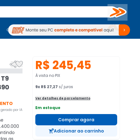
Buscar
PC Gamer
Computadores
Computadores
Periféricos
Periféricos
TV
Venda no KaBuM!
TV
Venda no KaBuM!
R$ 245,45


À vista no PIX
 T9
890
9
x
R$ 27,27
s/ juros
Ver detalhes de parcelamento
VENTO
Em estoque
gerado por IA
Comprar agora
ne
.400.000
Adicionar ao carrinho
antindo
odas as