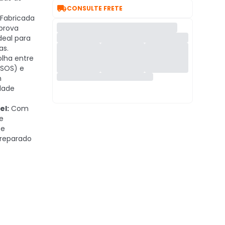

CONSULTE FRETE
Fabricada
 prova
deal para
as.
lha entre
 SOS) e
m
dade
el:
Com
e
 e
preparado