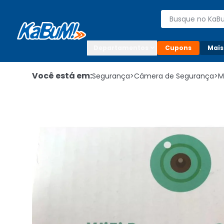
Enviar para:

Buscar produto
Digite o CEP

Departamentos
Cupons
Mais
Você está em:
Segurança
>
Câmera de Segurança
>
M