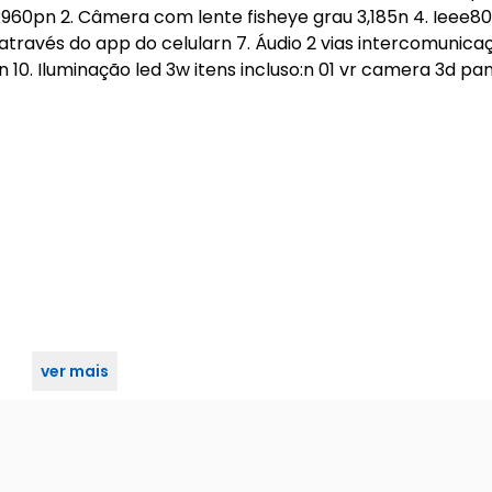
x960pn 2. Câmera com lente fisheye grau 3,185n 4. Ieee80
através do app do celularn 7. Áudio 2 vias intercomunica
 10. Iluminação led 3w itens incluso:n 01 vr camera 3d p
ver mais