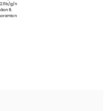
2.11b/g/n
çãon 8.
anoramicn