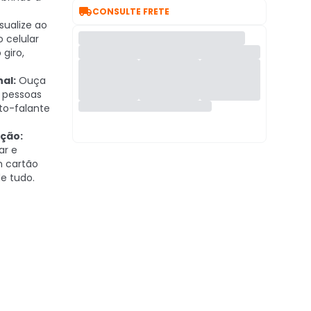

CONSULTE FRETE
sualize ao
o celular
 giro,
al:
Ouça
 pessoas
to-falante
ação:
ar e
 cartão
de tudo.