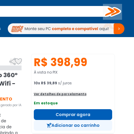
Buscar
s
mputadores
Periféricos
Periféricos
TV
Venda no KaBuM!
TV
Venda no KaBuM!
R$ 398,99


À vista no PIX
 360°
ifi -
10
x
R$ 39,89
s/ juros
Ver detalhes de parcelamento
VENTO
Em estoque
gerado por IA
Comprar agora
:
 de
Adicionar ao carrinho
ia de
brindo a