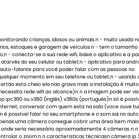
monitorando crianças, idosos ou animais.n - muito usada n
nários, estoques e garagem de veículos.n - tem o tamanho
- conecta-se a sua rede wifi, baixe o aplicativo e a par
tarvés do seu celular ou tablet;n - aplicativo para andro
 auto-falante para você poder falar com as pessoas no
qualquer momento em seu telefone ou tablet;n - usando 
tão esta cheio ela nao grava mais a instalação é muito
essita rede wifi ao alcance)n n a imagem pode ser vis
p ipc360 ou v380 (inglês) v380s (português)n só é possí
internet, conversar com quem esta na sala (voce ouve tu
é possível falar no seu smartphone e o som sai no auto
 apenas uma câmera consegue cobrir uma área bem maio
onde seria necessário aproximadamente 4 câmeras n n
ntrolar o zoom.n n características técnicasn câmera ip 