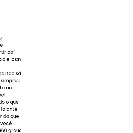
o
 e
tir daí
id e ios;n
cartão sd
 simples,
ta ao
vel
do o que
 falante
r do que
 você
360 graus