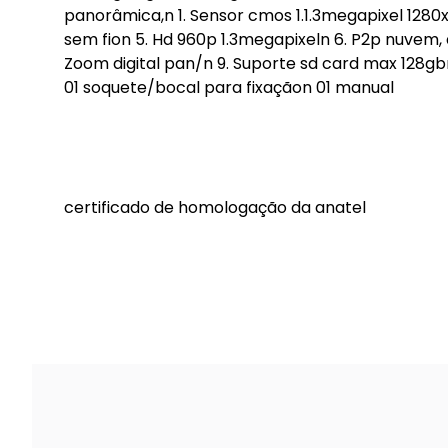
panorâmica,n 1. Sensor cmos 1.1.3megapixel 1280
sem fion 5. Hd 960p 1.3megapixeln 6. P2p nuvem, 
Zoom digital pan/n 9. Suporte sd card max 128gbn
01 soquete/bocal para fixaçãon 01 manual
certificado de homologação da anatel
04079-18-11470