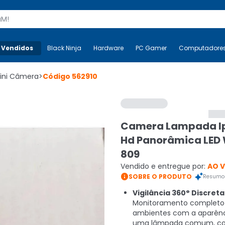
s
 Vendidos
Mais-v-
Black Ninja
Black Ninja
Hardware
Hardware
PC Gamer
PC Gamer
Computadore
Co
ini Câmera
>
Código
562910
Camera Lampada Ip
Hd Panorâmica LED W
809
Vendido e entregue por:
AO 

SOBRE O PRODUTO
Resumo 
Vigilância 360° Discreta
Monitoramento completo
ambientes com a aparênc
uma lâmpada comum, co