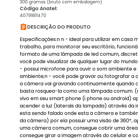
300 gramas (bruto com embalagem)
Código Anatel
:
40791811470

DESCRIÇÃO DO PRODUTO
Especificações:n n - ideal para utilizar em casa 
trabalho, para monitorar seu escritório, funcio
formato de uma lâmpada de led comum, discreto;n 
você pode visualizar de qualquer lugar do mundo a
- possui microfone para ouvir o som ambiente e
ambiente;n - você pode gravar ou fotografar a 
a câmera vai gravando continuamente quando car
basta rosquea-la como uma lâmpada comum. (nec
vivo em seu smart phone (i phone ou android) ap
acender a luz (laterais da lampada) através da 
esta sendo falado onde esta a câmera e também 
da câmera) por ela possuir uma visão de 360º,
uma câmera comum, consegue cobrir uma área 
consegue girar a imagem através do celular e co